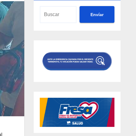
Envíar
al