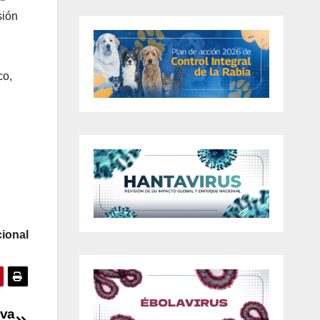
sión
co,
ional
eva