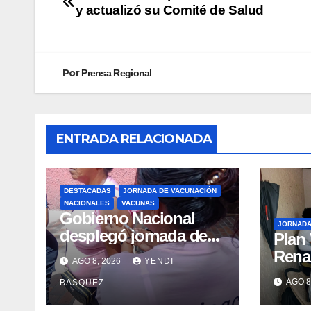
y actualizó su Comité de Salud
Por
Prensa Regional
ENTRADA RELACIONADA
DESTACADAS
JORNADA DE VACUNACIÓN
NACIONALES
VACUNAS
Gobierno Nacional
JORNAD
desplegó jornada de
Plan
vacunación en La
Renac
AGO 8, 2026
YENDI
Guaira para garantizar
Arag
AGO 8
BASQUEZ
protección
garan
epidemiológica
médic