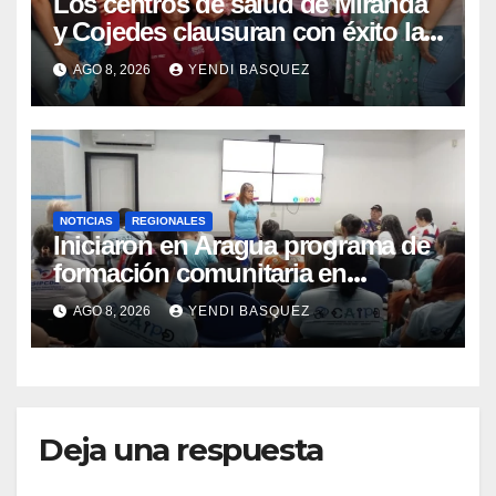
Los centros de salud de Miranda
y Cojedes clausuran con éxito la
Semana Mundial de la Lactancia
AGO 8, 2026
YENDI BASQUEZ
Materna
NOTICIAS
REGIONALES
Iniciaron en Aragua programa de
formación comunitaria en
atención a personas con
AGO 8, 2026
YENDI BASQUEZ
discapacidad
Deja una respuesta