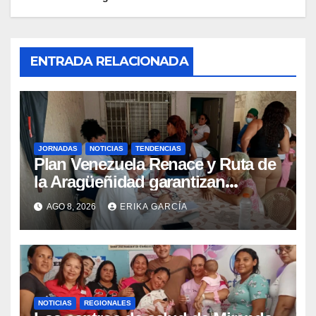
ENTRADA RELACIONADA
JORNADAS
NOTICIAS
TENDENCIAS
Plan Venezuela Renace y Ruta de
la Aragüeñidad garantizan
atención médica integral en
AGO 8, 2026
ERIKA GARCÍA
Aragua
NOTICIAS
REGIONALES