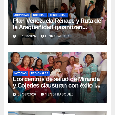
JORNADAS
NOTICIAS
TENDENCIAS
Plan Venezuela Renace y Ruta de
la Aragüeñidad garantizan
atención médica integral en
08/08/2026
ERIKA GARCÍA
Aragua
NOTICIAS
REGIONALES
Los centros de salud de Miranda
y Cojedes clausuran con éxito la
Semana Mundial de la Lactancia
08/08/2026
YENDI BASQUEZ
Materna