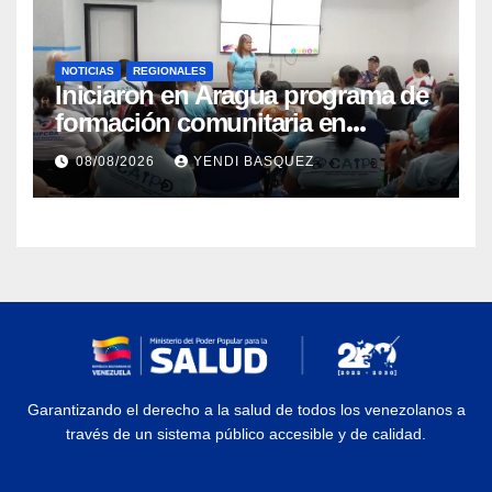
NOTICIAS
REGIONALES
Iniciaron en Aragua programa de
formación comunitaria en
atención a personas con
08/08/2026
YENDI BASQUEZ
discapacidad
Garantizando el derecho a la salud de todos los venezolanos a
través de un sistema público accesible y de calidad.