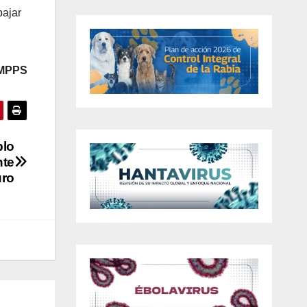
bajar
 MPPS
blo
nte
ro