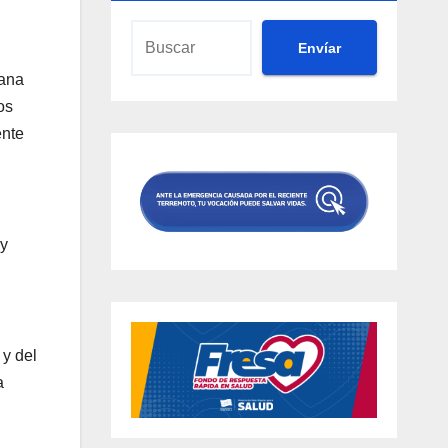
Envíar
lana
os
ente
 y
 y del
a