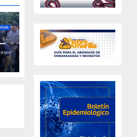
ICIAS
a
ERMIN
ral
ño y