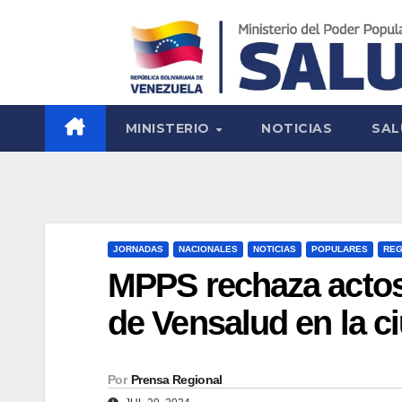
MINISTERIO
NOTICIAS
SAL
JORNADAS
NACIONALES
NOTICIAS
POPULARES
REG
MPPS rechaza actos 
de Vensalud en la c
Por
Prensa Regional