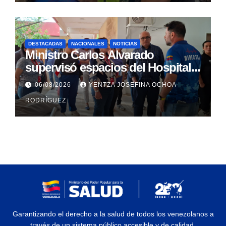
DESTACADAS
NACIONALES
NOTICIAS
Ministro Carlos Alvarado
supervisó espacios del Hospital
Dermatológico Dr. Martín Vegas
06/08/2026
YENTZA JOSEFINA OCHOA
en La Guaira
RODRÍGUEZ
Garantizando el derecho a la salud de todos los venezolanos a
través de un sistema público accesible y de calidad.