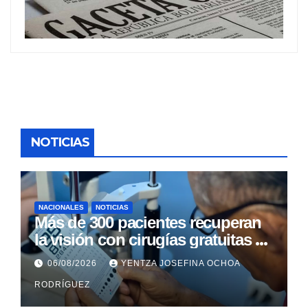
NOTICIAS
NACIONALES
NOTICIAS
Más de 300 pacientes recuperan
la visión con cirugías gratuitas de
cataratas en Zulia
06/08/2026
YENTZA JOSEFINA OCHOA
RODRÍGUEZ