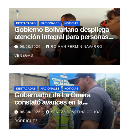
DESTACADAS
NACIONALES
NOTICIAS
Gobierno Bolivariano despliega
atención integral para personas
con discapacidad en
06/08/2026
ROIMAN FERMIN NAVARRO
campamentos de La Guaira
VENEGAS
DESTACADAS
NACIONALES
NOTICIAS
Gobernador de La Guaira
constató avances en la
rehabilitación del Hospitalito de
06/08/2026
YENTZA JOSEFINA OCHOA
Catia la Mar
RODRÍGUEZ