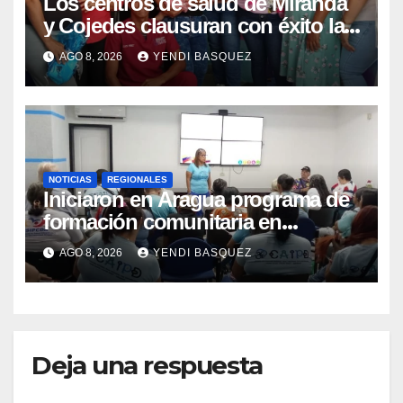
Los centros de salud de Miranda
y Cojedes clausuran con éxito la
Semana Mundial de la Lactancia
AGO 8, 2026
YENDI BASQUEZ
Materna
NOTICIAS
REGIONALES
Iniciaron en Aragua programa de
formación comunitaria en
atención a personas con
AGO 8, 2026
YENDI BASQUEZ
discapacidad
Deja una respuesta