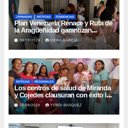
JORNADAS
NOTICIAS
TENDENCIAS
Plan Venezuela Renace y Ruta de
la Aragüeñidad garantizan
atención médica integral en
08/08/2026
ERIKA GARCÍA
Aragua
NOTICIAS
REGIONALES
Los centros de salud de Miranda
y Cojedes clausuran con éxito la
Semana Mundial de la Lactancia
08/08/2026
YENDI BASQUEZ
Materna