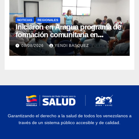
NOTICIAS
REGIONALES
Iniciaron en Aragua programa de
formación comunitaria en
atención a personas con
08/08/2026
YENDI BASQUEZ
discapacidad
Garantizando el derecho a la salud de todos los venezolanos a
través de un sistema público accesible y de calidad.