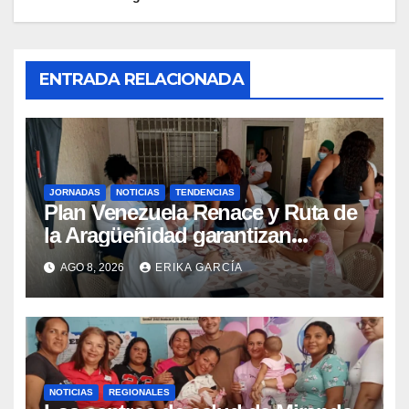
ENTRADA RELACIONADA
JORNADAS
NOTICIAS
TENDENCIAS
Plan Venezuela Renace y Ruta de
la Aragüeñidad garantizan
atención médica integral en
AGO 8, 2026
ERIKA GARCÍA
Aragua
NOTICIAS
REGIONALES