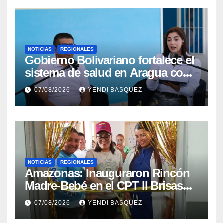
NOTICIAS
REGIONALES
Gobierno Bolivariano fortalece el
sistema de salud en Aragua con
la reinauguración del CDI La
07/08/2026
YENDI BASQUEZ
Mora
NOTICIAS
REGIONALES
​Amazonas: Inauguraron Rincón
Madre-Bebé en el CPT II Brisas
del Aeropuerto ​Inauguraron
07/08/2026
YENDI BASQUEZ
Rincón