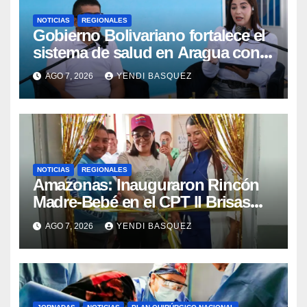
NOTICIAS
REGIONALES
Gobierno Bolivariano fortalece el
sistema de salud en Aragua con
la reinauguración del CDI La Mora
AGO 7, 2026
YENDI BASQUEZ
NOTICIAS
REGIONALES
​Amazonas: Inauguraron Rincón
Madre-Bebé en el CPT II Brisas
del Aeropuerto ​Inauguraron
AGO 7, 2026
YENDI BASQUEZ
Rincón