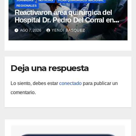
JORNADAS
NOTICIAS
PLAN QUIRÚRGICO NACIONAL
REGIONALES
Reactivaron área quirúrgica del
Hospital Dr. Pedro Del Corral en
Guárico
AGO 7, 2026
YENDI BASQUEZ
Deja una respuesta
Lo siento, debes estar
conectado
para publicar un
comentario.