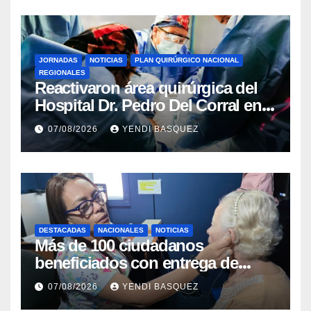
JORNADAS
NOTICIAS
PLAN QUIRÚRGICO NACIONAL
REGIONALES
Reactivaron área quirúrgica del
Hospital Dr. Pedro Del Corral en
Guárico
07/08/2026
YENDI BASQUEZ
DESTACADAS
NACIONALES
NOTICIAS
Más de 100 ciudadanos
beneficiados con entrega de
prótesis auditivas en el Centro de
07/08/2026
YENDI BASQUEZ
Rehabilitación J.J. Arvelo