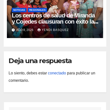
NOTICIAS
REGIONALES
Los centros de salud de Miranda
y Cojedes clausuran con éxito la
Semana Mundial de la Lactancia
AGO 8, 2026
YENDI BASQUEZ
Materna
Deja una respuesta
Lo siento, debes estar
conectado
para publicar un
comentario.