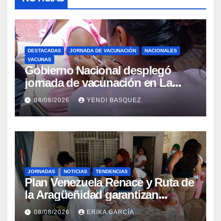
DESTACADAS
JORNADA DE VACUNACIÓN
NACIONALES
VACUNAS
Gobierno Nacional desplegó
jornada de vacunación en La
Guaira para garantizar protección
08/08/2026
YENDI BASQUEZ
epidemiológica
JORNADAS
NOTICIAS
TENDENCIAS
Plan Venezuela Renace y Ruta de
la Aragüeñidad garantizan
atención médica integral en
08/08/2026
ERIKA GARCÍA
Aragua