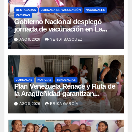
DESTACADAS
JORNADA DE VACUNACIÓN
NACIONALES
VACUNAS
Gobierno Nacional desplegó
jornada de vacunación en La
Guaira para garantizar protección
AGO 8, 2026
YENDI BASQUEZ
epidemiológica
JORNADAS
NOTICIAS
TENDENCIAS
Plan Venezuela Renace y Ruta de
la Aragüeñidad garantizan
atención médica integral en
AGO 8, 2026
ERIKA GARCÍA
Aragua