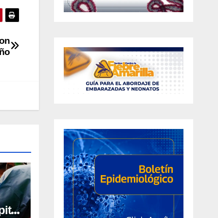
ron
año
ital