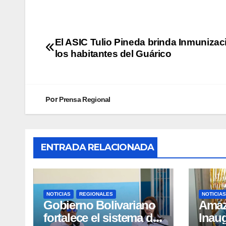
El ASIC Tulio Pineda brinda Inmunizac
los habitantes del Guárico
Por
Prensa Regional
ENTRADA RELACIONADA
NOTICIAS
REGIONALES
NOTICIAS
Gobierno Bolivariano
​Ama
fortalece el sistema de
Inau