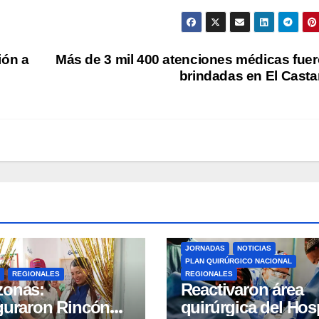
ión a
Más de 3 mil 400 atenciones médicas fue
brindadas en El Cast
JORNADAS
NOTICIAS
PLAN QUIRÚRGICO NACIONAL
REGIONALES
REGIONALES
zonas:
Reactivaron área
guraron Rincón
quirúrgica del Hosp