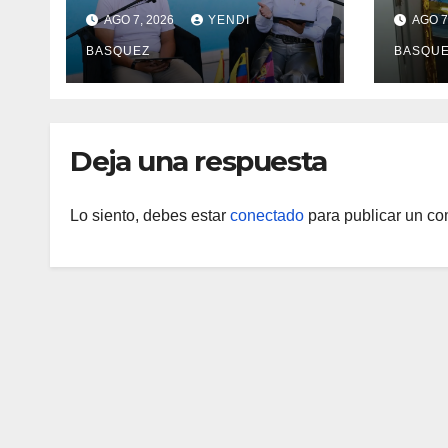
salud en Aragua con la
Madr
AGO 7, 2026
YENDI
AGO 7
reinauguración del CDI
II Br
BASQUEZ
BASQU
La Mora
Aerop
Inau
Deja una respuesta
Lo siento, debes estar
conectado
para publicar un co