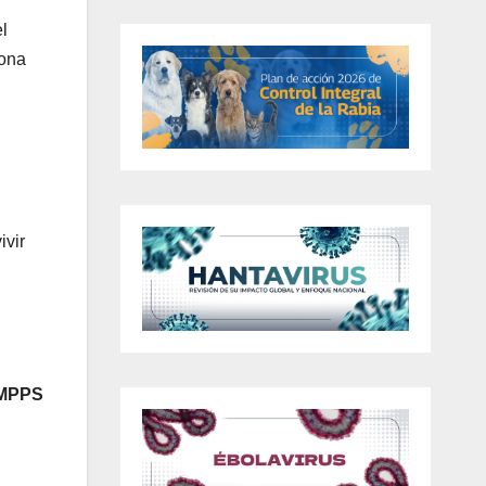
l
zona
ivir
PS