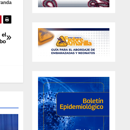
randa
 el
obo