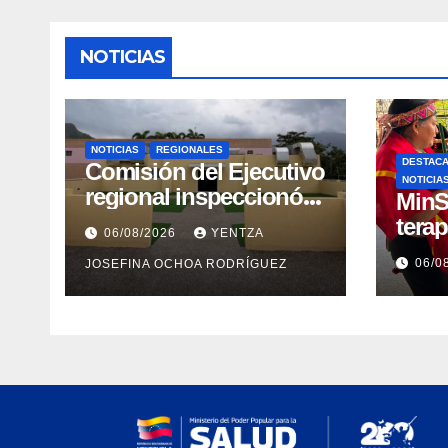
NOTICIAS
NOTICIAS
REGIONALES
DESTAC
Comisión del Ejecutivo
NOTICIA
regional inspeccionó
MinS
obras de recuperación
tera
06/08/2026
YENTZA
en la Maternidad
emoci
06/0
JOSEFINA OCHOA RODRÍGUEZ
Integral Aragua
post
comu
indí