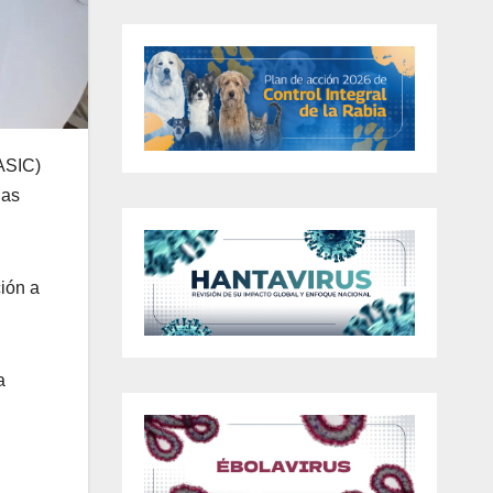
(ASIC)
ias
ción a
a