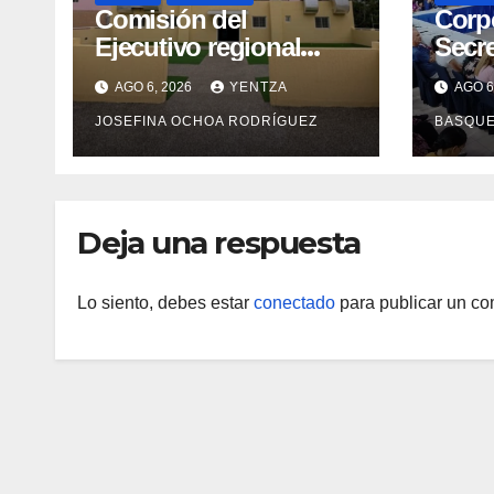
Comisión del
Corp
Ejecutivo regional
Secre
inspeccionó obras de
forta
AGO 6, 2026
YENTZA
AGO 6
recuperación en la
en 2
JOSEFINA OCHOA RODRÍGUEZ
BASQU
Maternidad Integral
Aragua
Deja una respuesta
Lo siento, debes estar
conectado
para publicar un co