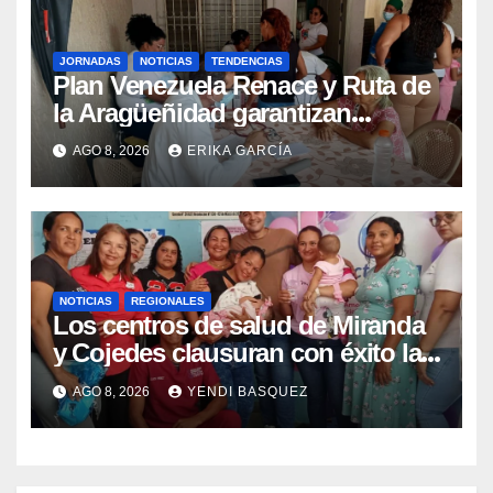
JORNADAS
NOTICIAS
TENDENCIAS
Plan Venezuela Renace y Ruta de
la Aragüeñidad garantizan
atención médica integral en
AGO 8, 2026
ERIKA GARCÍA
Aragua
NOTICIAS
REGIONALES
Los centros de salud de Miranda
y Cojedes clausuran con éxito la
Semana Mundial de la Lactancia
AGO 8, 2026
YENDI BASQUEZ
Materna