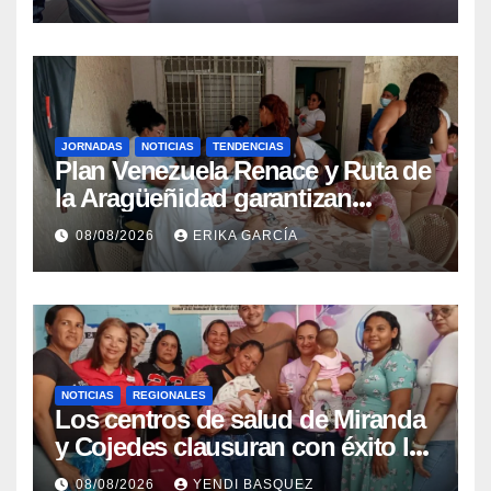
epidemiológica
JORNADAS
NOTICIAS
TENDENCIAS
Plan Venezuela Renace y Ruta de
la Aragüeñidad garantizan
atención médica integral en
08/08/2026
ERIKA GARCÍA
Aragua
NOTICIAS
REGIONALES
Los centros de salud de Miranda
y Cojedes clausuran con éxito la
Semana Mundial de la Lactancia
08/08/2026
YENDI BASQUEZ