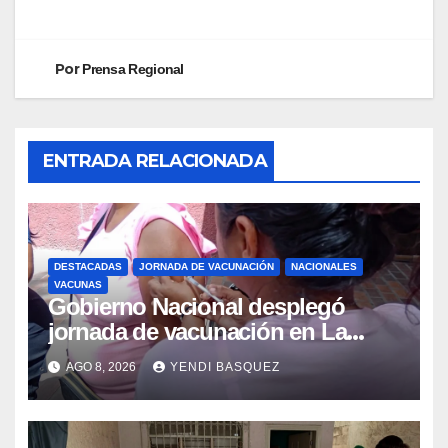
Por
Prensa Regional
ENTRADA RELACIONADA
DESTACADAS
JORNADA DE VACUNACIÓN
NACIONALES
VACUNAS
Gobierno Nacional desplegó
jornada de vacunación en La
Guaira para garantizar protección
AGO 8, 2026
YENDI BASQUEZ
epidemiológica