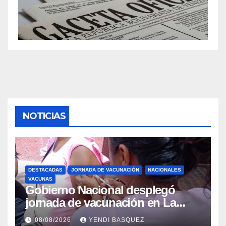
NOTICIAS
DESTACADAS
JORNADA DE VACUNACIÓN
NACIONALES
VACUNAS
Gobierno Nacional desplegó
jornada de vacunación en La
Guaira para garantizar protección
08/08/2026
YENDI BASQUEZ