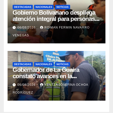
DESTACADAS
NACIONALES
NOTICIAS
Gobierno Bolivariano despliega
atención integral para personas
con discapacidad en
06/08/2026
ROIMAN FERMIN NAVARRO
campamentos de La Guaira
VENEGAS
DESTACADAS
NACIONALES
NOTICIAS
Gobernador de La Guaira
constató avances en la
rehabilitación del Hospitalito de
06/08/2026
YENTZA JOSEFINA OCHOA
Catia la Mar
RODRÍGUEZ