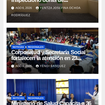
recuperación en la Maternidad
AGO 6, 2026
YENTZA JOSEFINA OCHOA
Integral Aragua
RODRÍGUEZ
NOTICIAS
REGIONALES
Corposalud y Secretaría Social
fortalecen la atención en 23
municipios
AGO 6, 2026
YENDI BASQUEZ
NOTICIAS
REGIONALES
Ministerio de Salud Capacita a 36