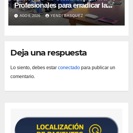
Profesionales para erradicar la
Tuberculosis en Yaracuy
AGO 6, 2026
YENDI BASQUEZ
Deja una respuesta
Lo siento, debes estar
conectado
para publicar un
comentario.