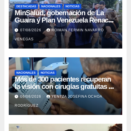
DESTACADAS
NACIONALES
NOTICIAS
MinSalud, gobernación de La
Guaira y Plan Venezuela Renace
iniciaron la rehabilitación integral
07/08/2026
ROIMAN FERMIN NAVARRO
del Centro Psicofamiliar El Niño y
VENEGAS
el Mar
NACIONALES
NOTICIAS
Más de 300 pacientes recuperan
la visión con cirugías gratuitas de
cataratas en Zulia
06/08/2026
YENTZA JOSEFINA OCHOA
RODRÍGUEZ