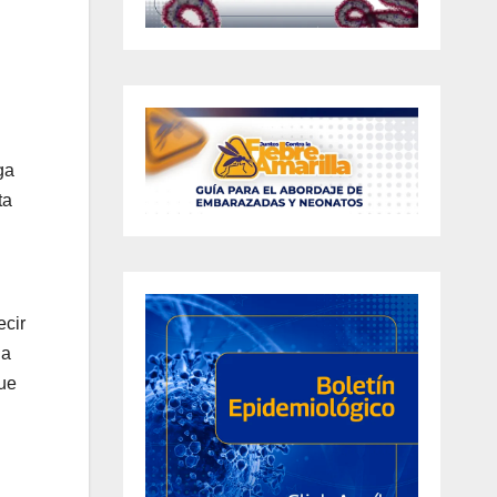
ga
ta
ecir
da
que