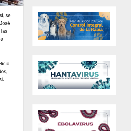
si, se
 José
 las
os
ficio
dos,
i.