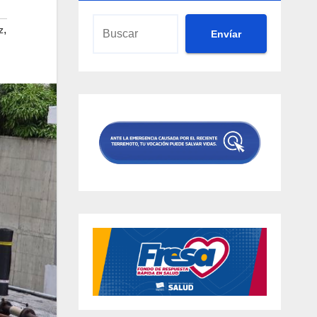
,
z
Envíar