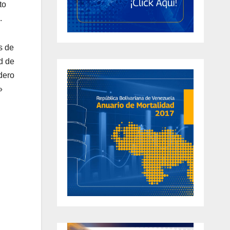
to
.
s de
d de
dero
»