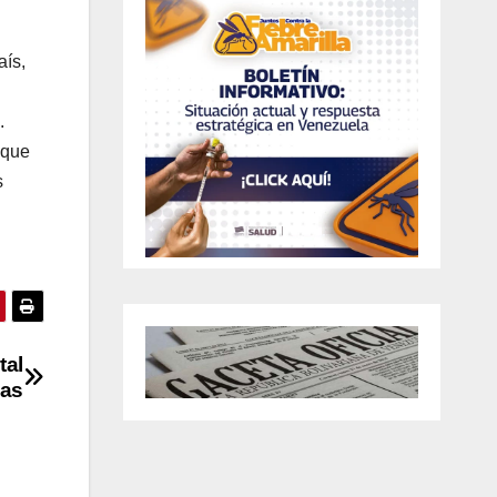
aís,
.
 que
s
tal
nas