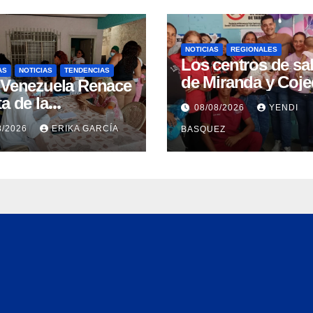
NOTICIAS
REGIONALES
Los centros de sa
AS
NOTICIAS
TENDENCIAS
de Miranda y Coj
 Venezuela Renace
clausuran con éxit
a de la
08/08/2026
YENDI
Semana Mundial d
üeñidad
8/2026
ERIKA GARCÍA
BASQUEZ
Lactancia Materna
ntizan atención
ca integral en
ua