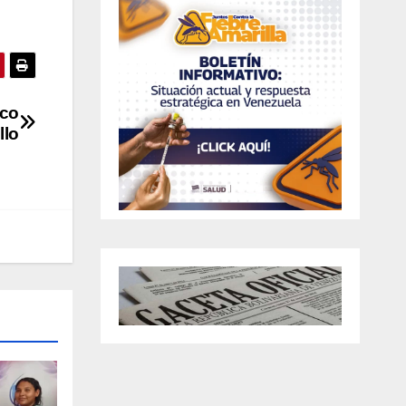
ico
llo