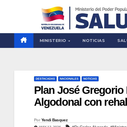
MINISTERIO
NOTICIAS
SAL
DESTACADAS
NACIONALES
NOTICIAS
Plan José Gregorio
Algodonal con rehabi
Por
Yendi Basquez
,
#Dr Carlos Alvarado
#Ministro