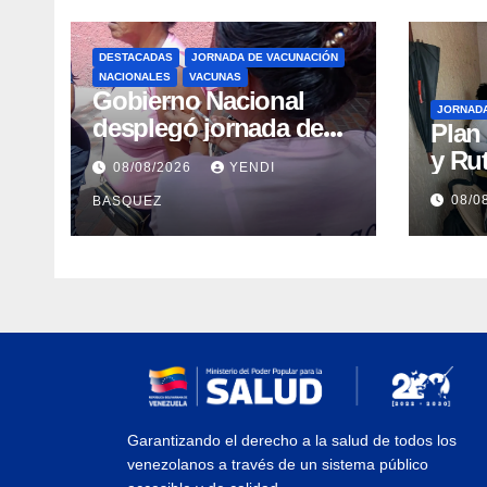
DESTACADAS
JORNADA DE VACUNACIÓN
NACIONALES
VACUNAS
Gobierno Nacional
JORNAD
desplegó jornada de
Plan
vacunación en La
y Rut
08/08/2026
YENDI
Guaira para garantizar
Arag
08/0
BASQUEZ
protección
gara
epidemiológica
médi
Arag
Garantizando el derecho a la salud de todos los
venezolanos a través de un sistema público