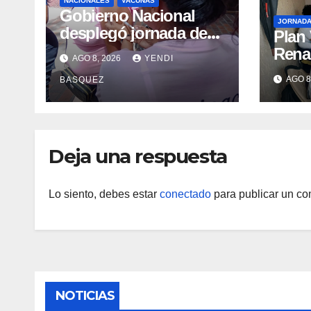
NACIONALES
VACUNAS
Gobierno Nacional
JORNAD
desplegó jornada de
Plan
vacunación en La
Renac
AGO 8, 2026
YENDI
Guaira para garantizar
Arag
AGO 8
BASQUEZ
protección
garan
epidemiológica
médic
Arag
Deja una respuesta
Lo siento, debes estar
conectado
para publicar un co
NOTICIAS