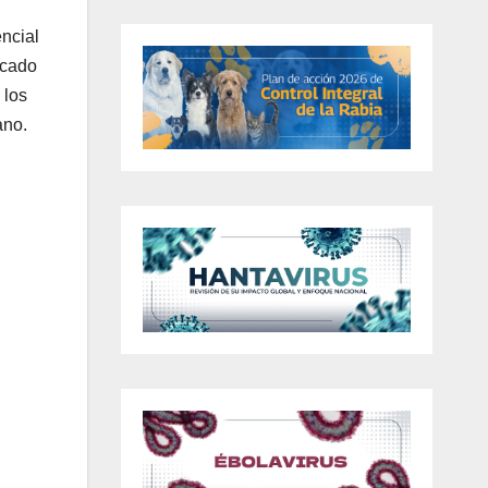
encial
rcado
 los
ano.