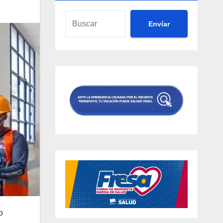
Envíar
o