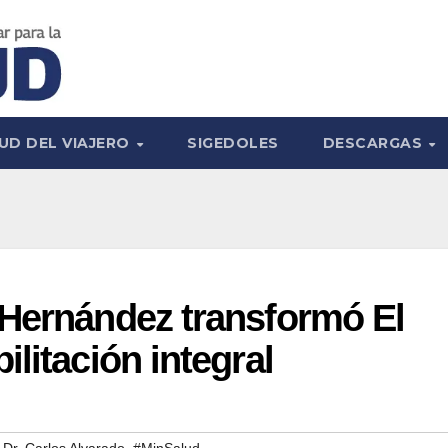
UD DEL VIAJERO
SIGEDOLES
DESCARGAS
 Hernández transformó El
litación integral
,
 Dr. Carlos Alvarado
#MinSalud