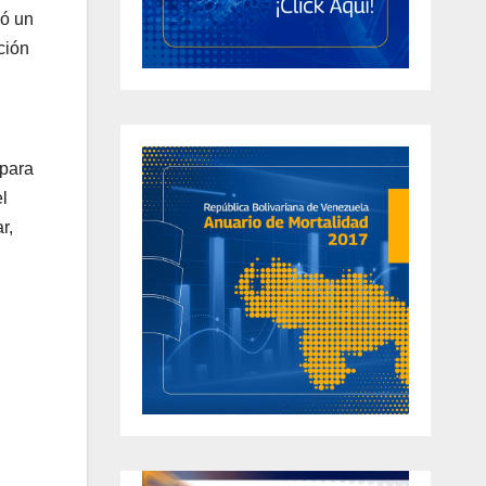
ió un
ción
 para
l
r,