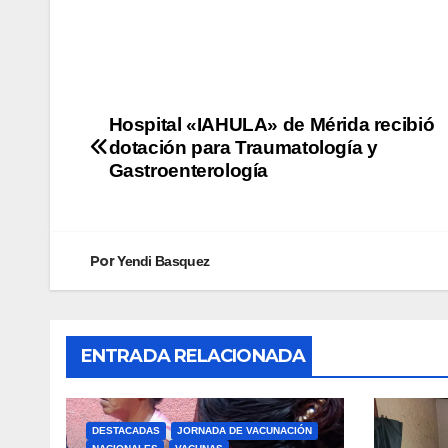
​Hospital «IAHULA» de Mérida recibió
dotación para Traumatología y
Gastroenterología
Por
Yendi Basquez
ENTRADA RELACIONADA
DESTACADAS
JORNADA DE VACUNACIÓN