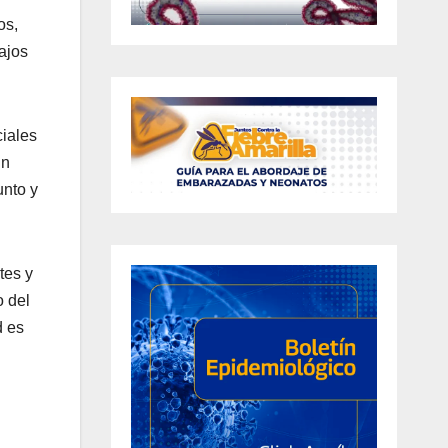
os,
ajos
ciales
un
unto y
tes y
o del
d es