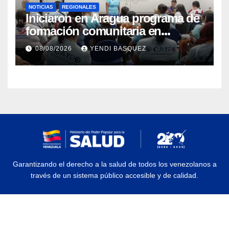
NOTICIAS
REGIONALES
Iniciaron en Aragua programa de
formación comunitaria en
atención a personas con
08/08/2026
YENDI BASQUEZ
discapacidad
Garantizando el derecho a la salud de todos los venezolanos a
través de un sistema público accesible y de calidad.