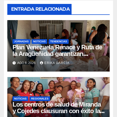
ENTRADA RELACIONADA
JORNADAS
NOTICIAS
TENDENCIAS
Plan Venezuela Renace y Ruta de
la Aragüeñidad garantizan
atención médica integral en
AGO 8, 2026
ERIKA GARCÍA
Aragua
NOTICIAS
REGIONALES
Los centros de salud de Miranda
y Cojedes clausuran con éxito la