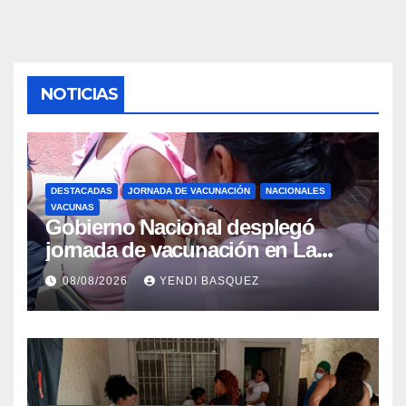
NOTICIAS
DESTACADAS
JORNADA DE VACUNACIÓN
NACIONALES
VACUNAS
Gobierno Nacional desplegó
jornada de vacunación en La
Guaira para garantizar protección
08/08/2026
YENDI BASQUEZ
epidemiológica