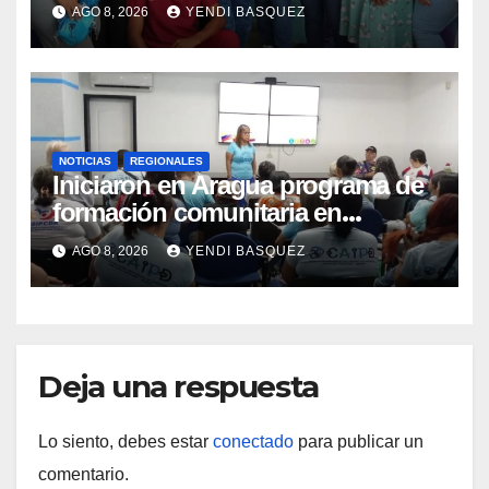
Semana Mundial de la Lactancia
AGO 8, 2026
YENDI BASQUEZ
Materna
NOTICIAS
REGIONALES
Iniciaron en Aragua programa de
formación comunitaria en
atención a personas con
AGO 8, 2026
YENDI BASQUEZ
discapacidad
Deja una respuesta
Lo siento, debes estar
conectado
para publicar un
comentario.