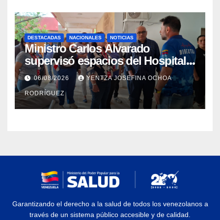
DESTACADAS
NACIONALES
NOTICIAS
Ministro Carlos Alvarado
supervisó espacios del Hospital
Dermatológico Dr. Martín Vegas
06/08/2026
YENTZA JOSEFINA OCHOA
en La Guaira
RODRÍGUEZ
Garantizando el derecho a la salud de todos los venezolanos a
través de un sistema público accesible y de calidad.