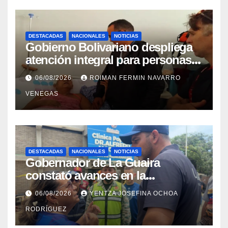
DESTACADAS
NACIONALES
NOTICIAS
Gobierno Bolivariano despliega
atención integral para personas
con discapacidad en
06/08/2026
ROIMAN FERMIN NAVARRO
campamentos de La Guaira
VENEGAS
DESTACADAS
NACIONALES
NOTICIAS
Gobernador de La Guaira
constató avances en la
rehabilitación del Hospitalito de
06/08/2026
YENTZA JOSEFINA OCHOA
Catia la Mar
RODRÍGUEZ