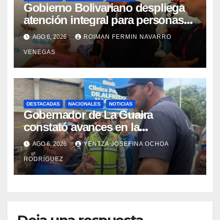
Gobierno Bolivariano despliega
atención integral para personas
con discapacidad en
AGO 6, 2026
ROIMAN FERMIN NAVARRO
campamentos de La Guaira
VENEGAS
DESTACADAS
NACIONALES
NOTICIAS
Gobernador de La Guaira
constató avances en la
rehabilitación del Hospitalito de
AGO 6, 2026
YENTZA JOSEFINA OCHOA
Catia la Mar
RODRÍGUEZ
Deja una respuesta