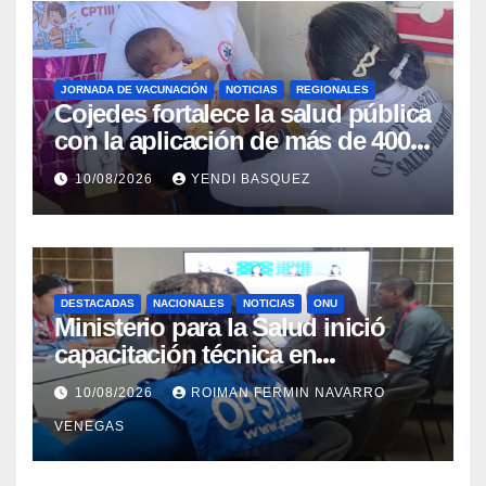
JORNADA DE VACUNACIÓN
NOTICIAS
REGIONALES
Cojedes fortalece la salud pública
con la aplicación de más de 400
dosis en la «Fiesta de
10/08/2026
YENDI BASQUEZ
Inmunización»
DESTACADAS
NACIONALES
NOTICIAS
ONU
Ministerio para la Salud inició
capacitación técnica en
Inteligencia Epidémica junto a la
10/08/2026
ROIMAN FERMIN NAVARRO
Organización Panamericana de la
VENEGAS
Salud