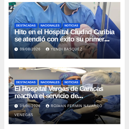
DESTACADAS
NACIONALES
NOTICIAS
Hito en el Hospital Ciudad Caribia
se atendió con éxito su primer
parto gemelar
09/08/2026
YENDI BASQUEZ
DESTACADAS
NACIONALES
NOTICIAS
El Hospital Vargas de Caracas
reactiva el servicio de
Colangiopancreatografía
09/08/2026
ROIMAN FERMIN NAVARRO
Retrógrada Endoscópica para
VENEGAS
beneficiar a cientos de pacientes