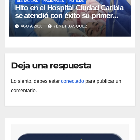
DESTACADAS
NACIONALES
NOTICIAS
Hito en el Hospital Ciudad Caribia
se atendió con éxito su primer
parto gemelar
AGO 9, 2026
YENDI BASQUEZ
Deja una respuesta
Lo siento, debes estar
conectado
para publicar un
comentario.