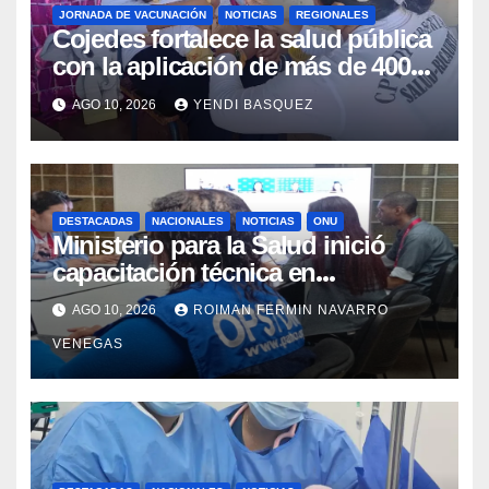
JORNADA DE VACUNACIÓN
NOTICIAS
REGIONALES
Cojedes fortalece la salud pública
con la aplicación de más de 400
dosis en la «Fiesta de
AGO 10, 2026
YENDI BASQUEZ
Inmunización»
DESTACADAS
NACIONALES
NOTICIAS
ONU
Ministerio para la Salud inició
capacitación técnica en
Inteligencia Epidémica junto a la
AGO 10, 2026
ROIMAN FERMIN NAVARRO
Organización Panamericana de la
VENEGAS
Salud