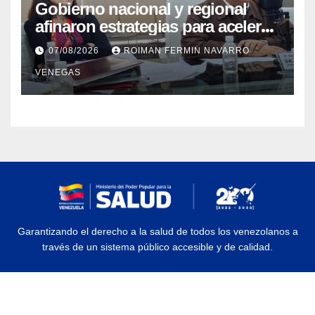
Gobierno nacional y regional
afinaron estrategias para acelerar
la vacunación antirrábica en el
07/08/2026
ROIMAN FERMIN NAVARRO
estado Zulia
VENEGAS
Garantizando el derecho a la salud de todos los venezolanos a
través de un sistema público accesible y de calidad.