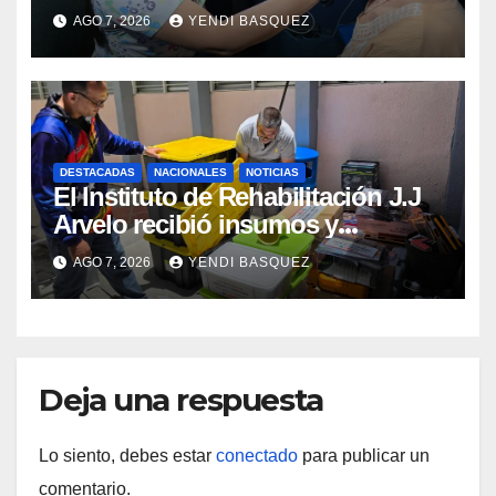
prótesis auditivas en el Centro de
AGO 7, 2026
YENDI BASQUEZ
Rehabilitación J.J. Arvelo
DESTACADAS
NACIONALES
NOTICIAS
El Instituto de Rehabilitación J.J
Arvelo recibió insumos y
herramientas para la atención de
AGO 7, 2026
YENDI BASQUEZ
personas con discapacidad
Deja una respuesta
Lo siento, debes estar
conectado
para publicar un
comentario.