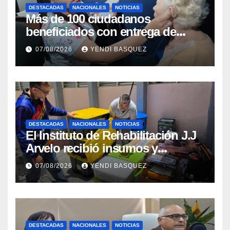
DESTACADAS
NACIONALES
NOTICIAS
Más de 100 ciudadanos
beneficiados con entrega de
prótesis auditivas en el Centro de
07/08/2026
YENDI BASQUEZ
Rehabilitación J.J. Arvelo
DESTACADAS
NACIONALES
NOTICIAS
El Instituto de Rehabilitación J.J
Arvelo recibió insumos y
herramientas para la atención de
07/08/2026
YENDI BASQUEZ
personas con discapacidad
DESTACADAS
NACIONALES
NOTICIAS