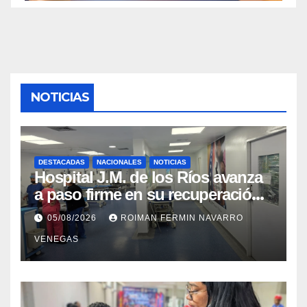
NOTICIAS
DESTACADAS
NACIONALES
NOTICIAS
Hospital J.M. de los Ríos avanza
a paso firme en su recuperación
tras los recientes eventos
05/08/2026
ROIMAN FERMIN NAVARRO
sísmicos
VENEGAS