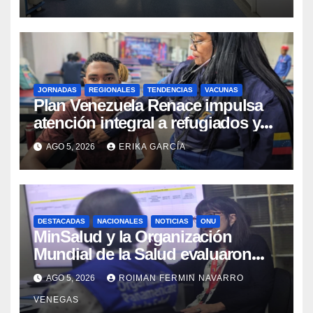
JORNADAS
REGIONALES
TENDENCIAS
VACUNAS
​Plan Venezuela Renace impulsa
atención integral a refugiados y
evaluación de vacunación en
AGO 5, 2026
ERIKA GARCÍA
Aragua
DESTACADAS
NACIONALES
NOTICIAS
ONU
MinSalud y la Organización
Mundial de la Salud evaluaron
propuesta técnica integral en
AGO 5, 2026
ROIMAN FERMIN NAVARRO
materia de agua saneamiento e
VENEGAS
higiene ante contingencia sísmica