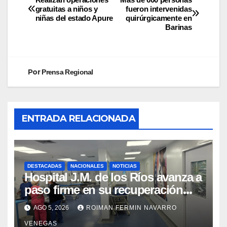
gratuitas a niños y
fueron intervenidas
niñas del estado Apure
quirúrgicamente en
Barinas
Por
Prensa Regional
ENTRADA RELACIONADA
DESTACADAS
NACIONALES
NOTICIAS
Hospital J.M. de los Ríos avanza a
paso firme en su recuperación
tras los recientes eventos
AGO 5, 2026
ROIMAN FERMIN NAVARRO
sísmicos
VENEGAS