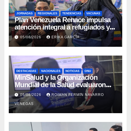
JORNADAS
REGIONALES
TENDENCIAS
VACUNAS
​Plan Venezuela Renace impulsa
atención integral a refugiados y
evaluación de vacunación en
05/08/2026
ERIKA GARCÍA
Aragua
DESTACADAS
NACIONALES
NOTICIAS
ONU
MinSalud y la Organización
Mundial de la Salud evaluaron
propuesta técnica integral en
05/08/2026
ROIMAN FERMIN NAVARRO
materia de agua saneamiento e
VENEGAS
higiene ante contingencia
sísmica