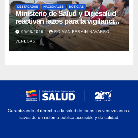
DESTACADAS
NACIONALES
NOTICIAS
Ministerio de Salud y Digesalud
reactivan lazos para la vigilancia
epidemiológica y el control de
05/08/2026
ROIMAN FERMIN NAVARRO
enfermedades
VENEGAS
Garantizando el derecho a la salud de todos los venezolanos a
través de un sistema público accesible y de calidad.