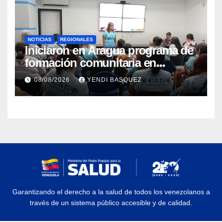
NOTICIAS
REGIONALES
Iniciaron en Aragua programa de
formación comunitaria en
atención a personas con
08/08/2026
YENDI BASQUEZ
discapacidad
Garantizando el derecho a la salud de todos los venezolanos a
través de un sistema público accesible y de calidad.