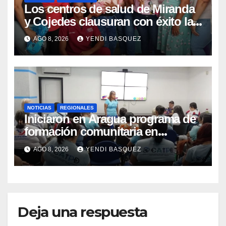
Los centros de salud de Miranda
y Cojedes clausuran con éxito la
Semana Mundial de la Lactancia
AGO 8, 2026
YENDI BASQUEZ
Materna
NOTICIAS
REGIONALES
Iniciaron en Aragua programa de
formación comunitaria en
atención a personas con
AGO 8, 2026
YENDI BASQUEZ
discapacidad
Deja una respuesta