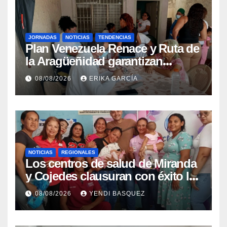
JORNADAS
NOTICIAS
TENDENCIAS
Plan Venezuela Renace y Ruta de
la Aragüeñidad garantizan
atención médica integral en
08/08/2026
ERIKA GARCÍA
Aragua
NOTICIAS
REGIONALES
Los centros de salud de Miranda
y Cojedes clausuran con éxito la
Semana Mundial de la Lactancia
08/08/2026
YENDI BASQUEZ
Materna