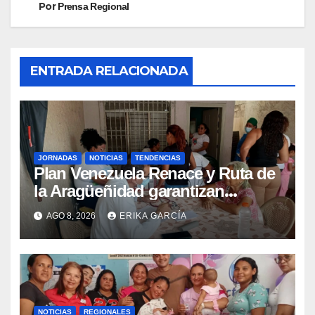
Por
Prensa Regional
ENTRADA RELACIONADA
JORNADAS
NOTICIAS
TENDENCIAS
Plan Venezuela Renace y Ruta de
la Aragüeñidad garantizan
atención médica integral en
AGO 8, 2026
ERIKA GARCÍA
Aragua
NOTICIAS
REGIONALES