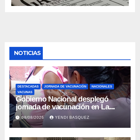
NOTICIAS
DESTACADAS
JORNADA DE VACUNACIÓN
NACIONALES
VACUNAS
Gobierno Nacional desplegó
jornada de vacunación en La
Guaira para garantizar protección
08/08/2026
YENDI BASQUEZ
epidemiológica