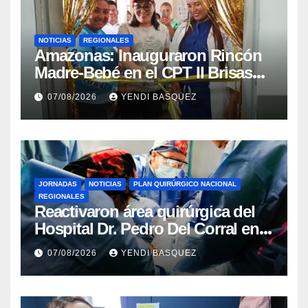
NOTICIAS
REGIONALES
​Amazonas: Inauguraron Rincón
Madre-Bebé en el CPT II Brisas
del Aeropuerto ​Inauguraron
07/08/2026
YENDI BASQUEZ
Rincón
JORNADAS
NOTICIAS
PLAN QUIRÚRGICO NACIONAL
REGIONALES
Reactivaron área quirúrgica del
Hospital Dr. Pedro Del Corral en
Guárico
07/08/2026
YENDI BASQUEZ