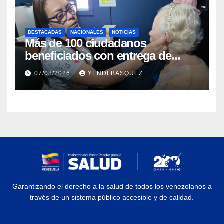
DESTACADAS
NACIONALES
NOTICIAS
Más de 100 ciudadanos
beneficiados con entrega de
prótesis auditivas en el Centro de
07/08/2026
YENDI BASQUEZ
Rehabilitación J.J. Arvelo
Garantizando el derecho a la salud de todos los venezolanos a
través de un sistema público accesible y de calidad.