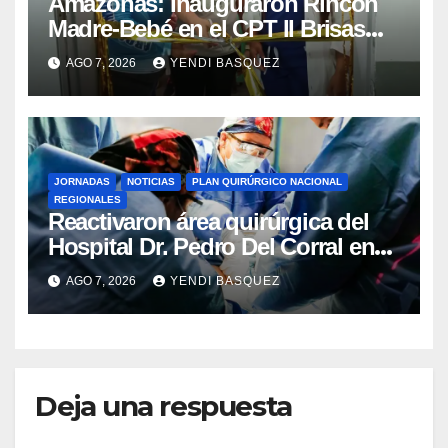
​Amazonas: Inauguraron Rincón
Madre-Bebé en el CPT II Brisas
del Aeropuerto ​Inauguraron
AGO 7, 2026
YENDI BASQUEZ
Rincón
JORNADAS
NOTICIAS
PLAN QUIRÚRGICO NACIONAL
REGIONALES
Reactivaron área quirúrgica del
Hospital Dr. Pedro Del Corral en
Guárico
AGO 7, 2026
YENDI BASQUEZ
Deja una respuesta