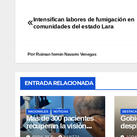
Intensifican labores de fumigación en
comunidades del estado Lara
Por
Roiman fermin Navarro Venegas
ENTRADA RELACIONADA
NACIONALES
NOTICIAS
DESTACA
Más de 300 pacientes
Gobi
recuperan la visión
desp
con cirugías gratuitas
integ