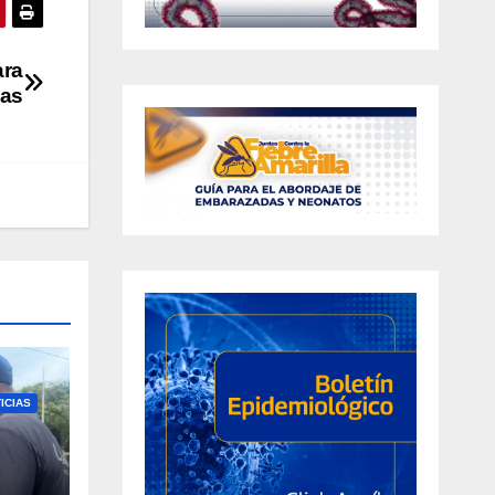
ara
cas
ICIAS