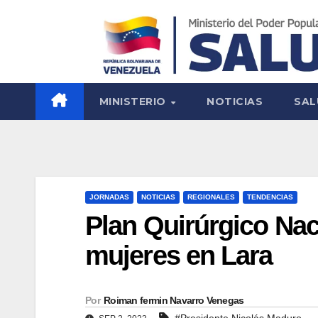
MINISTERIO
NOTICIAS
SAL
JORNADAS
NOTICIAS
REGIONALES
TENDENCIAS
Plan Quirúrgico Naci
mujeres en Lara
Por
Roiman fermin Navarro Venegas
#Presidente Nicolás Maduro