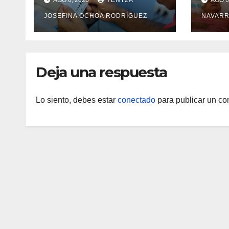
AGO 6, 2026
YENTZA
AGO 6
de cataratas en Zulia
con 
JOSEFINA OCHOA RODRÍGUEZ
NAVARR
camp
Guai
Deja una respuesta
Lo siento, debes estar
conectado
para publicar un co