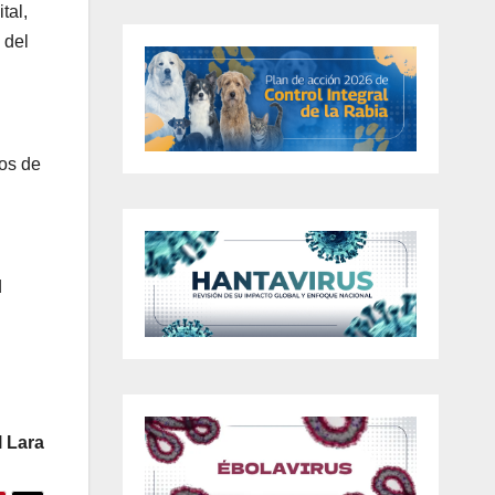
tal,
 del
ios de
d
 Lara