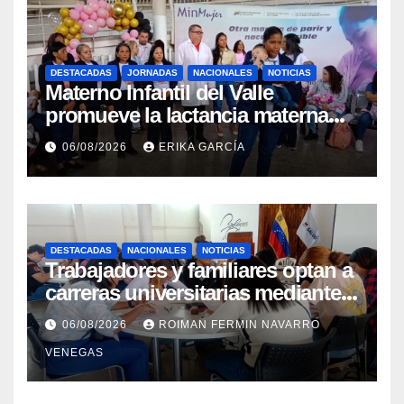
DESTACADAS
JORNADAS
NACIONALES
NOTICIAS
Materno Infantil del Valle
promueve la lactancia materna
como un inicio sostenible para la
06/08/2026
ERIKA GARCÍA
vida
DESTACADAS
NACIONALES
NOTICIAS
Trabajadores y familiares optan a
carreras universitarias mediante
convenio entre MinSalud y la
06/08/2026
ROIMAN FERMIN NAVARRO
UCV
VENEGAS