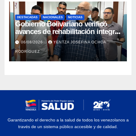
DESTACADAS
NACIONALES
NOTICIAS
Gobierno Bolivariano verificó
avances de rehabilitación integral
en el Hospital Dr. José María
06/08/2026
YENTZA JOSEFINA OCHOA
Vargas
RODRÍGUEZ
Garantizando el derecho a la salud de todos los venezolanos a
través de un sistema público accesible y de calidad.