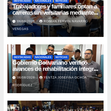
DESTACADAS
NACIONALES
NOTICIAS
Trabajadores y familiares optan a
carreras universitarias mediante
convenio entre MinSalud y la
06/08/2026
ROIMAN FERMIN NAVARRO
UCV
VENEGAS
DESTACADAS
NACIONALES
NOTICIAS
Gobierno Bolivariano verificó
avances de rehabilitación integral
en el Hospital Dr. José María
06/08/2026
YENTZA JOSEFINA OCHOA
Vargas
RODRÍGUEZ