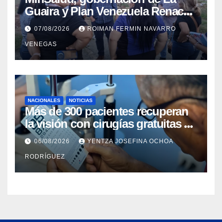
Guaira y Plan Venezuela Renace
iniciaron la rehabilitación integral
07/08/2026
ROIMAN FERMIN NAVARRO
del Centro Psicofamiliar El Niño y
VENEGAS
el Mar
NACIONALES
NOTICIAS
Más de 300 pacientes recuperan
la visión con cirugías gratuitas de
cataratas en Zulia
06/08/2026
YENTZA JOSEFINA OCHOA
RODRÍGUEZ