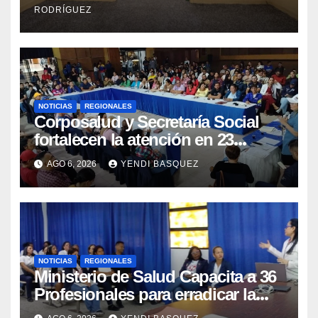
RODRÍGUEZ
NOTICIAS
REGIONALES
Corposalud y Secretaría Social
fortalecen la atención en 23
municipios
AGO 6, 2026
YENDI BASQUEZ
NOTICIAS
REGIONALES
Ministerio de Salud Capacita a 36
Profesionales para erradicar la
Tuberculosis en Yaracuy