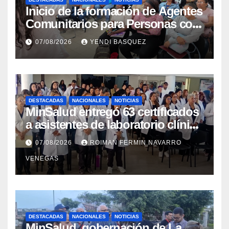
Inicio de la formación de Agentes
Comunitarios para Personas con
Discapacidad en el Centro de
07/08/2026
YENDI BASQUEZ
Rehabilitación J.J. Arvelo
DESTACADAS
NACIONALES
NOTICIAS
MinSalud entregó 63 certificados
a asistentes de laboratorio clínico
para garantizar respaldo legal y
07/08/2026
ROIMAN FERMIN NAVARRO
profesional
VENEGAS
DESTACADAS
NACIONALES
NOTICIAS
MinSalud, gobernación de La