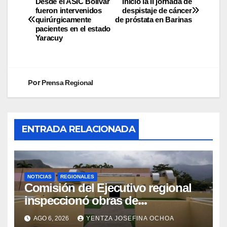
Desde el ASIC Bolívar
Inició la II jornada de
fueron intervenidos
despistaje de cáncer
quirúrgicamente
de próstata en Barinas
pacientes en el estado
Yaracuy
Por
Prensa Regional
ENTRADA RELACIONADA
NOTICIAS
REGIONALES
Comisión del Ejecutivo regional
inspeccionó obras de
recuperación en la Maternidad
AGO 6, 2026
YENTZA JOSEFINA OCHOA
Integral Aragua