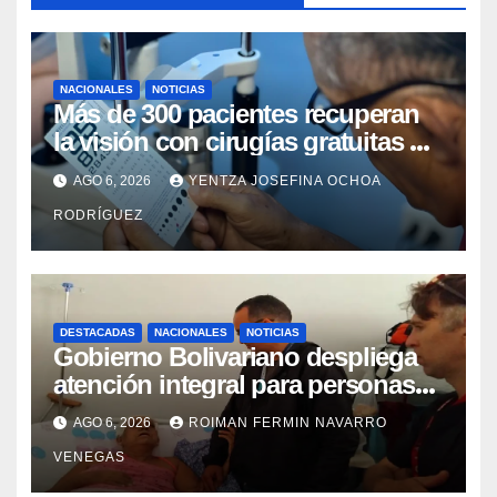
NACIONALES
NOTICIAS
Más de 300 pacientes recuperan
la visión con cirugías gratuitas de
cataratas en Zulia
AGO 6, 2026
YENTZA JOSEFINA OCHOA
RODRÍGUEZ
DESTACADAS
NACIONALES
NOTICIAS
Gobierno Bolivariano despliega
atención integral para personas
con discapacidad en
AGO 6, 2026
ROIMAN FERMIN NAVARRO
campamentos de La Guaira
VENEGAS