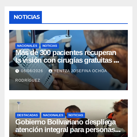
NOTICIAS
NACIONALES
NOTICIAS
Más de 300 pacientes recuperan
la visión con cirugías gratuitas de
cataratas en Zulia
06/08/2026
YENTZA JOSEFINA OCHOA
RODRÍGUEZ
DESTACADAS
NACIONALES
NOTICIAS
Gobierno Bolivariano despliega
atención integral para personas