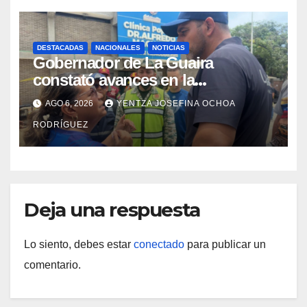
DESTACADAS
NACIONALES
NOTICIAS
Gobernador de La Guaira
constató avances en la
rehabilitación del Hospitalito de
AGO 6, 2026
YENTZA JOSEFINA OCHOA
Catia la Mar
RODRÍGUEZ
Deja una respuesta
Lo siento, debes estar
conectado
para publicar un
comentario.