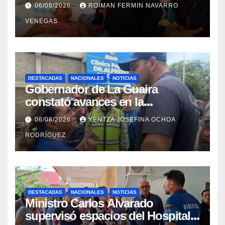
con discapacidad en
06/08/2026
ROIMAN FERMIN NAVARRO
campamentos de La Guaira
VENEGAS
DESTACADAS
NACIONALES
NOTICIAS
Gobernador de La Guaira
constató avances en la
rehabilitación del Hospitalito de
06/08/2026
YENTZA JOSEFINA OCHOA
Catia la Mar
RODRÍGUEZ
DESTACADAS
NACIONALES
NOTICIAS
Ministro Carlos Alvarado
supervisó espacios del Hospital