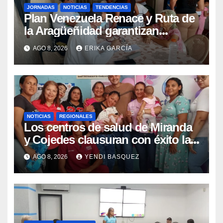
JORNADAS
NOTICIAS
TENDENCIAS
Plan Venezuela Renace y Ruta de
la Aragüeñidad garantizan
atención médica integral en
AGO 8, 2026
ERIKA GARCÍA
Aragua
NOTICIAS
REGIONALES
Los centros de salud de Miranda
y Cojedes clausuran con éxito la
Semana Mundial de la Lactancia
AGO 8, 2026
YENDI BASQUEZ
Materna