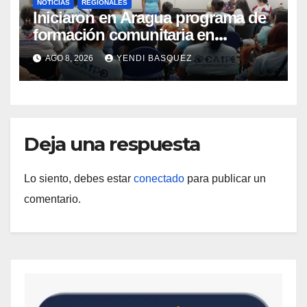
NOTICIAS
REGIONALES
Iniciaron en Aragua programa de
formación comunitaria en
atención a personas con
AGO 8, 2026
YENDI BASQUEZ
discapacidad
Deja una respuesta
Lo siento, debes estar
conectado
para publicar un
comentario.