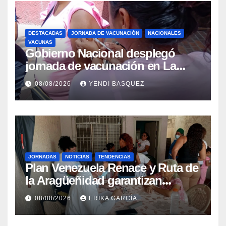
DESTACADAS
JORNADA DE VACUNACIÓN
NACIONALES
VACUNAS
Gobierno Nacional desplegó
jornada de vacunación en La
Guaira para garantizar protección
08/08/2026
YENDI BASQUEZ
epidemiológica
JORNADAS
NOTICIAS
TENDENCIAS
Plan Venezuela Renace y Ruta de
la Aragüeñidad garantizan
atención médica integral en
08/08/2026
ERIKA GARCÍA
Aragua