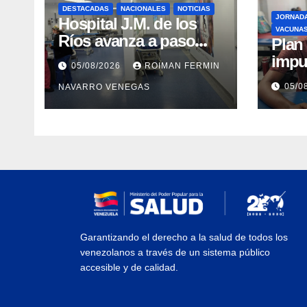
DESTACADAS
NACIONALES
NOTICIAS
JORNAD
Hospital J.M. de los
VACUNA
Ríos avanza a paso
​Pla
firme en su
impu
05/08/2026
ROIMAN FERMIN
recuperación tras los
integ
05/0
NAVARRO VENEGAS
recientes eventos
eval
sísmicos
vacu
Garantizando el derecho a la salud de todos los
venezolanos a través de un sistema público
accesible y de calidad.