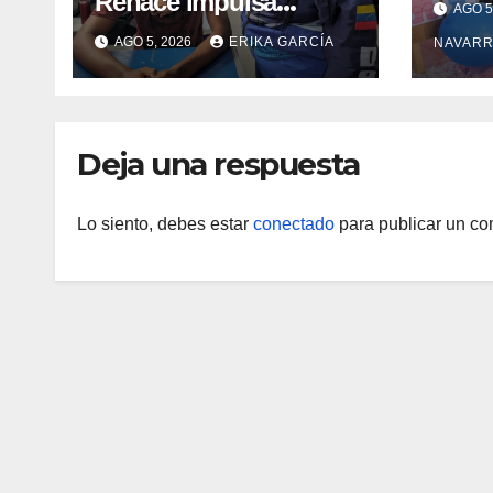
Renace impulsa
AGO 5
un d
atención integral a
AGO 5, 2026
ERIKA GARCÍA
NAVARR
comu
refugiados y
Coje
evaluación de
Yara
vacunación en Aragua
Deja una respuesta
Lo siento, debes estar
conectado
para publicar un co