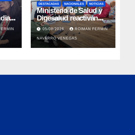
DESTACADAS
NACIONALES
NOTICIAS
Ministerio de Salud y
dial
Digesalud reactivan
aron
lazos para la vigilancia
FERMIN
05/08/2026
ROIMAN FERMIN
epidemiológica y el
NAVARRO VENEGAS
a de
control de
 e
enfermedades
ica