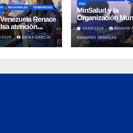
ONU
AS
REGIONALES
TENDENCIAS
MinSalud y la
S
Organización Mun
n Venezuela Renace
de la Salud evalu
lsa atención
05/08/2026
ROIMAN 
propuesta técnica
ral a refugiados y
8/2026
ERIKA GARCÍA
NAVARRO VENEGAS
integral en materi
uación de
agua saneamiento
nación en Aragua
higiene ante
contingencia sísm