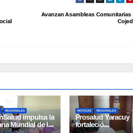
Avanzan Asambleas Comunitarias
ocial
Cojed
REGIONALES
NOTICIAS
REGIONALES
nSalud impulsa la
Prosalud Yaracuy
na Mundial de la
fortaleció
ancia Materna con
conocimientos so