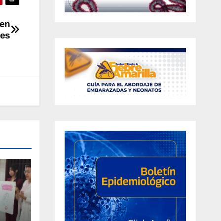
 en
es
bre