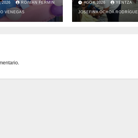
, 2026
ROIMAN FERMIN
AGO 4, 2026
YENTZA
espliegue
lactancia materna 
O VENEGAS
JOSEFINA OCHOA RODRÍGUE
nitario en
red de ASIC
des Mérida y
cuy
mentario.