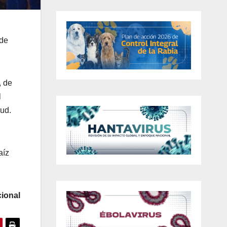
 de
, de
l
lud.
aíz
ional