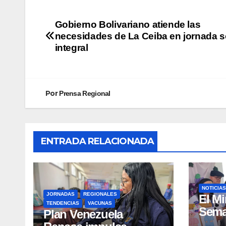
Gobierno Bolivariano atiende las
necesidades de La Ceiba en jornada s
integral
Por
Prensa Regional
ENTRADA RELACIONADA
NOTICIAS
JORNADAS
REGIONALES
El Mi
TENDENCIAS
VACUNAS
Sema
​Plan Venezuela
Lact