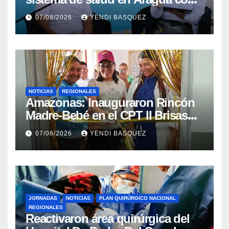
la reinauguración del CDI La
07/08/2026
YENDI BASQUEZ
Mora
NOTICIAS
REGIONALES
​Amazonas: Inauguraron Rincón
Madre-Bebé en el CPT II Brisas
del Aeropuerto ​Inauguraron
07/08/2026
YENDI BASQUEZ
Rincón
JORNADAS
NOTICIAS
PLAN QUIRÚRGICO NACIONAL
REGIONALES
Reactivaron área quirúrgica del