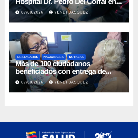
Hospital Dr. Pedro Del Corral en
Guárico
07/08/2026
YENDI BASQUEZ
DESTACADAS
NACIONALES
NOTICIAS
Más de 100 ciudadanos
beneficiados con entrega de
prótesis auditivas en el Centro de
07/08/2026
YENDI BASQUEZ
Rehabilitación J.J. Arvelo