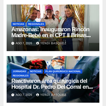
NOTICIAS
REGIONALES
​Amazonas: Inauguraron Rincón
Madre-Bebé en el CPT II Brisas
del Aeropuerto ​Inauguraron
AGO 7, 2026
YENDI BASQUEZ
Rincón
JORNADAS
NOTICIAS
PLAN QUIRÚRGICO NACIONAL
REGIONALES
Reactivaron área quirúrgica del
Hospital Dr. Pedro Del Corral en
Guárico
AGO 7, 2026
YENDI BASQUEZ