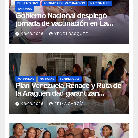
DESTACADAS
JORNADA DE VACUNACIÓN
NACIONALES
VACUNAS
Gobierno Nacional desplegó
jornada de vacunación en La
Guaira para garantizar protección
08/08/2026
YENDI BASQUEZ
epidemiológica
JORNADAS
NOTICIAS
TENDENCIAS
Plan Venezuela Renace y Ruta de
la Aragüeñidad garantizan
atención médica integral en
08/08/2026
ERIKA GARCÍA
Aragua