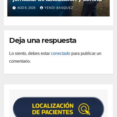
de vectores en comunidades del
AGO 8, 2026
YENDI BASQUEZ
Guárico
Deja una respuesta
Lo siento, debes estar
conectado
para publicar un
comentario.