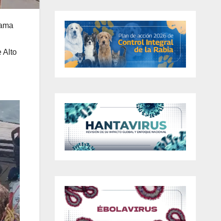
rama
 Alto