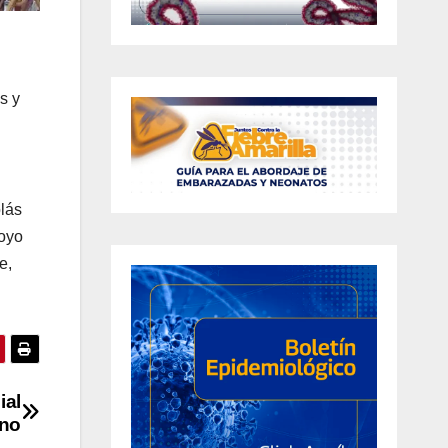
s y
olás
poyo
e,
ial
ano