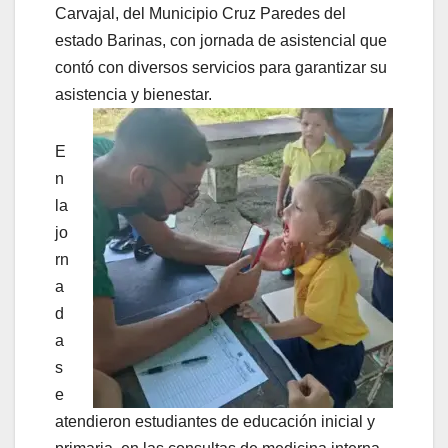
Carvajal, del Municipio Cruz Paredes del
estado Barinas, con jornada de asistencial que
contó con diversos servicios para garantizar su
asistencia y bienestar.
E
n
la
jo
rn
a
d
a
s
e
atendieron estudiantes de educación inicial y