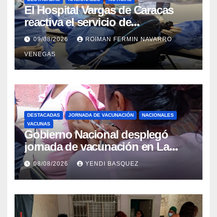
El Hospital Vargas de Caracas
reactiva el servicio de
Colangiopancreatografía
09/08/2026
ROIMAN FERMIN NAVARRO
Retrógrada Endoscópica para
VENEGAS
beneficiar a cientos de pacientes
DESTACADAS
JORNADA DE VACUNACIÓN
NACIONALES
VACUNAS
Gobierno Nacional desplegó
jornada de vacunación en La
Guaira para garantizar protección
08/08/2026
YENDI BASQUEZ
epidemiológica