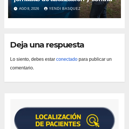
de vectores en comunidades del
AGO 8, 2026
YENDI BASQUEZ
Guárico
Deja una respuesta
Lo siento, debes estar
conectado
para publicar un
comentario.