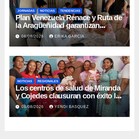
JORNADAS
NOTICIAS
TENDENCIAS
Plan Venezuela Renace y Ruta de
la Aragüeñidad garantizan
atención médica integral en
08/08/2026
ERIKA GARCÍA
Aragua
NOTICIAS
REGIONALES
Los centros de salud de Miranda
y Cojedes clausuran con éxito la
Semana Mundial de la Lactancia
08/08/2026
YENDI BASQUEZ
Materna