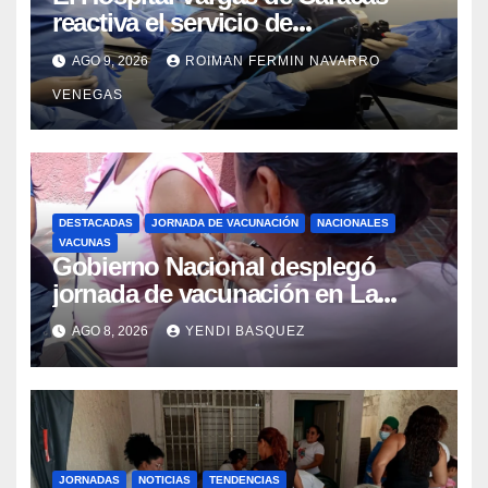
reactiva el servicio de
Colangiopancreatografía
AGO 9, 2026
ROIMAN FERMIN NAVARRO
Retrógrada Endoscópica para
VENEGAS
beneficiar a cientos de pacientes
DESTACADAS
JORNADA DE VACUNACIÓN
NACIONALES
VACUNAS
Gobierno Nacional desplegó
jornada de vacunación en La
Guaira para garantizar protección
AGO 8, 2026
YENDI BASQUEZ
epidemiológica
JORNADAS
NOTICIAS
TENDENCIAS