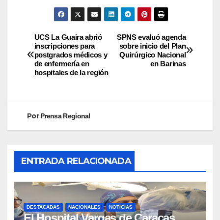
UCS La Guaira abrió
SPNS evaluó agenda
inscripciones para
sobre inicio del Plan
postgrados médicos y
Quirúrgico Nacional
de enfermería en
en Barinas
hospitales de la región
Por
Prensa Regional
ENTRADA RELACIONADA
DESTACADAS
NACIONALES
NOTICIAS
El Hospital Vargas de Caracas