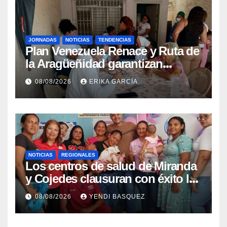
JORNADAS
NOTICIAS
TENDENCIAS
Plan Venezuela Renace y Ruta de
la Aragüeñidad garantizan
atención médica integral en
08/08/2026
ERIKA GARCÍA
Aragua
NOTICIAS
REGIONALES
Los centros de salud de Miranda
y Cojedes clausuran con éxito la
Semana Mundial de la Lactancia
08/08/2026
YENDI BASQUEZ
Materna