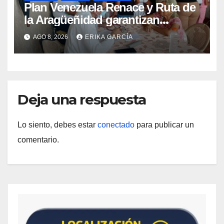
Plan Venezuela Renace y Ruta de
la Aragüeñidad garantizan
atención médica integral en
AGO 8, 2026
ERIKA GARCÍA
Aragua
Deja una respuesta
Lo siento, debes estar
conectado
para publicar un
comentario.