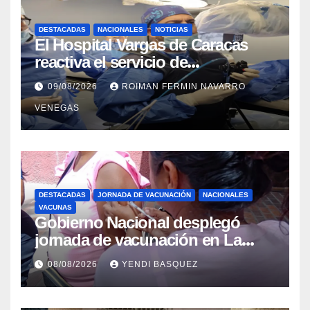
DESTACADAS
NACIONALES
NOTICIAS
El Hospital Vargas de Caracas
reactiva el servicio de
Colangiopancreatografía
09/08/2026
ROIMAN FERMIN NAVARRO
Retrógrada Endoscópica para
VENEGAS
beneficiar a cientos de pacientes
DESTACADAS
JORNADA DE VACUNACIÓN
NACIONALES
VACUNAS
Gobierno Nacional desplegó
jornada de vacunación en La
Guaira para garantizar protección
08/08/2026
YENDI BASQUEZ
epidemiológica