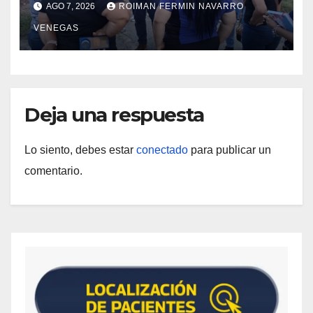
AGO 7, 2026
ROIMAN FERMIN NAVARRO
del Centro Psicofamiliar El Niño y
VENEGAS
el Mar
Deja una respuesta
Lo siento, debes estar
conectado
para publicar un
comentario.