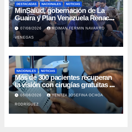
DESTACADAS
NACIONALES
NOTICIAS
MinSalud, gobernación de La
Guaira y Plan Venezuela Renace
iniciaron la rehabilitación integral
07/08/2026
ROIMAN FERMIN NAVARRO
del Centro Psicofamiliar El Niño y
VENEGAS
el Mar
NACIONALES
NOTICIAS
Más de 300 pacientes recuperan
la visión con cirugías gratuitas de
cataratas en Zulia
06/08/2026
YENTZA JOSEFINA OCHOA
RODRÍGUEZ