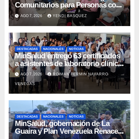
Comunitarios para Personas con
Discapacidad en el Centro de
AGO 7, 2026
YENDI BASQUEZ
Rehabilitación J.J. Arvelo
DESTACADAS
NACIONALES
NOTICIAS
MinSalud entregó 63 certificados
a asistentes de laboratorio clínico
para garantizar respaldo legal y
AGO 7, 2026
ROIMAN FERMIN NAVARRO
profesional
VENEGAS
DESTACADAS
NACIONALES
NOTICIAS
MinSalud, gobernación de La
Guaira y Plan Venezuela Renace
iniciaron la rehabilitación integral