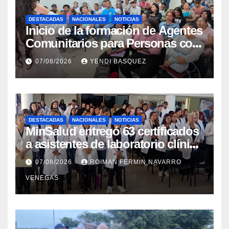
DESTACADAS
NACIONALES
NOTICIAS
Inicio de la formación de Agentes
Comunitarios para Personas con
Discapacidad en el Centro de
07/08/2026
YENDI BASQUEZ
Rehabilitación J.J. Arvelo
DESTACADAS
NACIONALES
NOTICIAS
MinSalud entregó 63 certificados
a asistentes de laboratorio clínico
para garantizar respaldo legal y
07/08/2026
ROIMAN FERMIN NAVARRO
profesional
VENEGAS