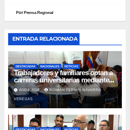
Por
Prensa Regional
ENTRADA RELACIONADA
DESTACADAS
NACIONALES
NOTICIAS
Trabajadores y familiares optan a
carreras universitarias mediante
convenio entre MinSalud y la UCV
AGO 6, 2026
ROIMAN FERMIN NAVARRO
VENEGAS
DESTACADAS
NACIONALES
NOTICIAS