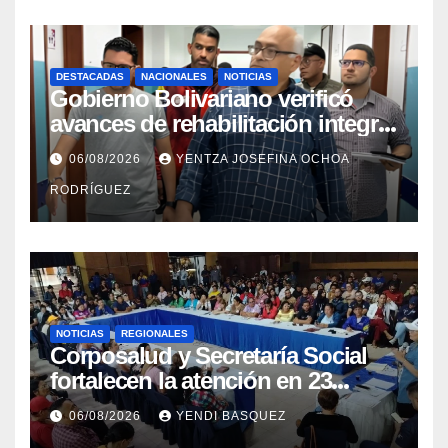
DESTACADAS
NACIONALES
NOTICIAS
Gobierno Bolivariano verificó
avances de rehabilitación integral
en el Hospital Dr. José María
06/08/2026
YENTZA JOSEFINA OCHOA
Vargas
RODRÍGUEZ
NOTICIAS
REGIONALES
Corposalud y Secretaría Social
fortalecen la atención en 23
municipios
06/08/2026
YENDI BASQUEZ