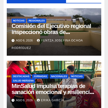
NOTICIAS
REGIONALES
Comisión del Ejecutivo regional
inspeccionó obras de
recuperación en la Maternidad
AGO 6, 2026
YENTZA JOSEFINA OCHOA
Integral Aragua
RODRÍGUEZ
DESTACADAS
JORNADAS
NACIONALES
NOTICIAS
SALUD INDÍGENA
MinSalud impulsa terapias de
sanación emocional y resiliencia
post-sismo junto a comunidades
AGO 6, 2026
ERIKA GARCÍA
indígenas en Caracas