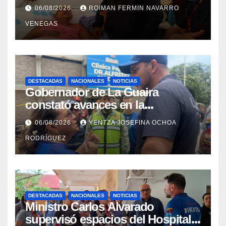
con discapacidad en
06/08/2026
ROIMAN FERMIN NAVARRO
campamentos de La Guaira
VENEGAS
DESTACADAS
NACIONALES
NOTICIAS
Gobernador de La Guaira
constató avances en la
rehabilitación del Hospitalito de
06/08/2026
YENTZA JOSEFINA OCHOA
Catia la Mar
RODRÍGUEZ
DESTACADAS
NACIONALES
NOTICIAS
Ministro Carlos Alvarado
supervisó espacios del Hospital