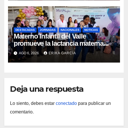
DESTACADAS
JORNADAS
NACIONALES
NOTICIAS
Materno Infantil del Valle
promueve la lactancia materna
como un inicio sostenible para la
AGO 6, 2026
ERIKA GARCÍA
vida
Deja una respuesta
Lo siento, debes estar
conectado
para publicar un
comentario.