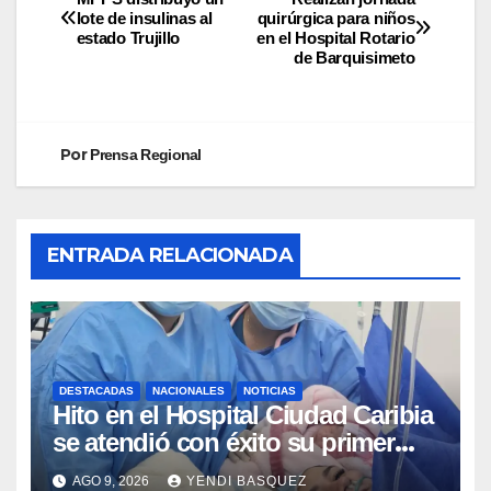
lote de insulinas al
quirúrgica para niños
estado Trujillo
en el Hospital Rotario
de Barquisimeto
Por
Prensa Regional
ENTRADA RELACIONADA
DESTACADAS
NACIONALES
NOTICIAS
Hito en el Hospital Ciudad Caribia
se atendió con éxito su primer
parto gemelar
AGO 9, 2026
YENDI BASQUEZ