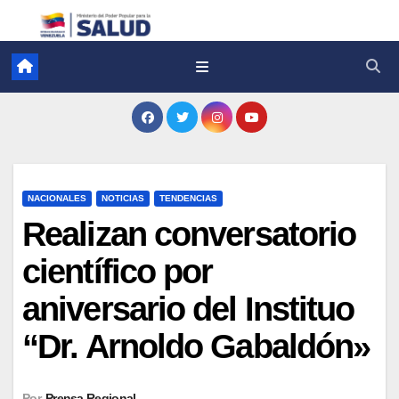
NACIONALES
NOTICIAS
TENDENCIAS
Realizan conversatorio
científico por
aniversario del Instituo
“Dr. Arnoldo Gabaldón»
Por
Prensa Regional