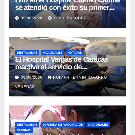
se atendió con éxito su primer
parto gemelar
09/08/2026
YENDI BASQUEZ
DESTACADAS
NACIONALES
NOTICIAS
El Hospital Vargas de Caracas
reactiva el servicio de
Colangiopancreatografía
09/08/2026
ROIMAN FERMIN NAVARRO
Retrógrada Endoscópica para
VENEGAS
beneficiar a cientos de pacientes
DESTACADAS
JORNADA DE VACUNACIÓN
NACIONALES
VACUNAS