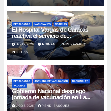
DESTACADAS
NACIONALES
NOTICIAS
El Hospital Vargas de Caracas
reactiva el servicio de
Colangiopancreatografía
AGO 9, 2026
ROIMAN FERMIN NAVARRO
Retrógrada Endoscópica para
VENEGAS
beneficiar a cientos de pacientes
DESTACADAS
JORNADA DE VACUNACIÓN
NACIONALES
VACUNAS
Gobierno Nacional desplegó
jornada de vacunación en La
Guaira para garantizar protección
AGO 8, 2026
YENDI BASQUEZ
epidemiológica