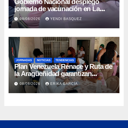
Gobierno Nacional desplegó
jornada de vacunación en La
Guaira para garantizar protección
08/08/2026
YENDI BASQUEZ
epidemiológica
JORNADAS
NOTICIAS
TENDENCIAS
Plan Venezuela Renace y Ruta de
la Aragüeñidad garantizan
atención médica integral en
08/08/2026
ERIKA GARCÍA
Aragua