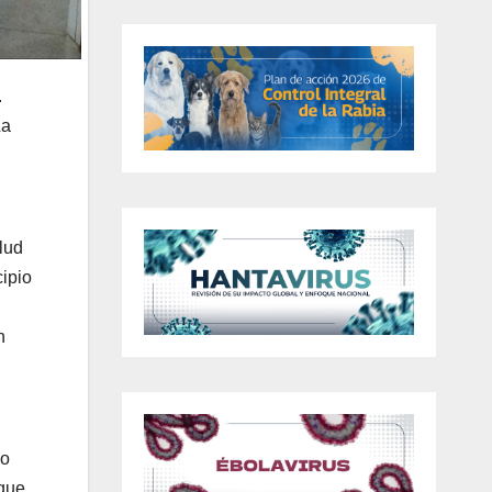
.
La
lud
ipio
n
go
 que