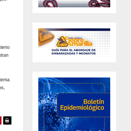
terio
tran
stema
os,