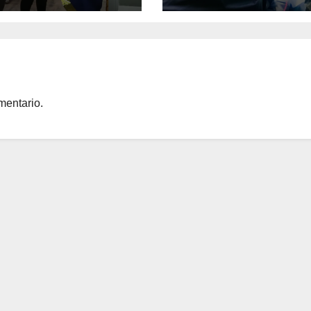
guraron Rincón
mentario.