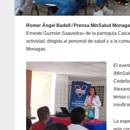
Romer Ángel Badell /
Prensa MinSalud Monag
Ernesto Guzmán Saavedra» de la parroquia Caicara,
actividad, dirigida al personal de salud y a la com
Monagas.
El event
(MinSal
Cedeño,
Alexand
temas c
insufici
La espec
más com