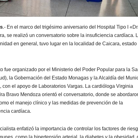
as
.- En el marco del trigésimo aniversario del Hospital Tipo I «Dr
 se realizó un conversatorio sobre la insuficiencia cardíaca. 
unidad en general, tuvo lugar en la localidad de Caicara, estado
o fue organizado por el Ministerio del Poder Popular para la Sa
ud), la Gobernación del Estado Monagas y la Alcaldía del Munic
 con el apoyo de Laboratorios Vargas. La cardióloga Virginia
ra Bravo Mendoza orientó el conversatorio, donde se abordaro
omo el manejo clínico y las medidas de prevención de la
encia cardíaca.
ialista enfatizó la importancia de controlar los factores de ries
unes, como la hipertensión arterial, la diabetes y la obesidad,