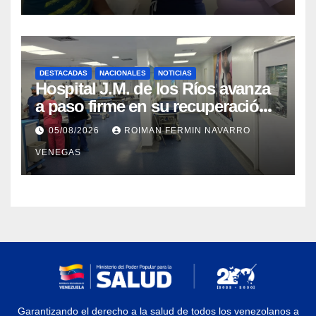
municipios Sucre y Mario
Briceño Iragorry del estado
Aragua
DESTACADAS
NACIONALES
NOTICIAS
Hospital J.M. de los Ríos avanza
a paso firme en su recuperación
tras los recientes eventos
05/08/2026
ROIMAN FERMIN NAVARRO
sísmicos
VENEGAS
Garantizando el derecho a la salud de todos los venezolanos a