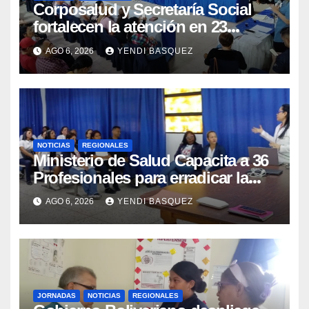
Corposalud y Secretaría Social
fortalecen la atención en 23
municipios
AGO 6, 2026
YENDI BASQUEZ
NOTICIAS
REGIONALES
Ministerio de Salud Capacita a 36
Profesionales para erradicar la
Tuberculosis en Yaracuy
AGO 6, 2026
YENDI BASQUEZ
JORNADAS
NOTICIAS
REGIONALES