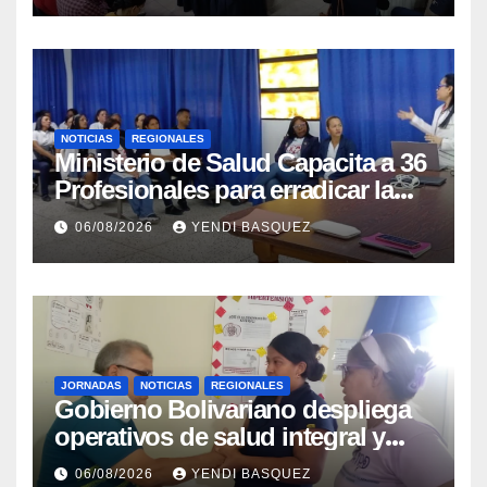
NOTICIAS
REGIONALES
Ministerio de Salud Capacita a 36
Profesionales para erradicar la
Tuberculosis en Yaracuy
06/08/2026
YENDI BASQUEZ
JORNADAS
NOTICIAS
REGIONALES
Gobierno Bolivariano despliega
operativos de salud integral y
protección social en los
06/08/2026
YENDI BASQUEZ