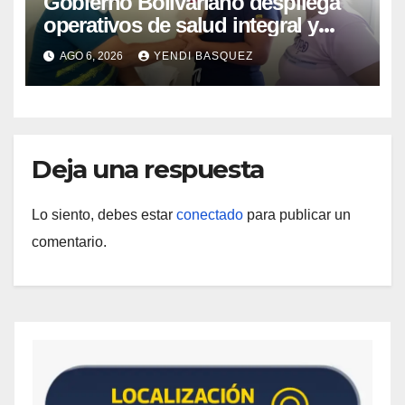
Gobierno Bolivariano despliega
operativos de salud integral y
protección social en los
AGO 6, 2026
YENDI BASQUEZ
municipios Sucre y Mario Briceño
Iragorry del estado Aragua
Deja una respuesta
Lo siento, debes estar
conectado
para publicar un
comentario.