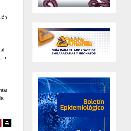
ción
ual
 la
ntar
la