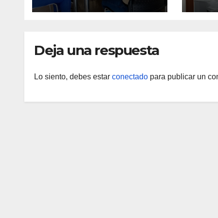
entre MinSalud y la
Marí
UCV
Deja una respuesta
Lo siento, debes estar
conectado
para publicar un co