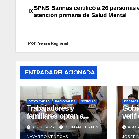
SPNS Barinas certificó a 26 personas 
atención primaria de Salud Mental
Por
Prensa Regional
ENTRADA RELACIONADA
DESTACADAS
NACIONALES
NOTICIAS
DESTACA
Trabajadores y
Gobi
familiares optan a
verif
carreras universitarias
rehab
AGO 6, 2026
ROIMAN FERMIN
AGO 6
mediante convenio
en el
NAVARRO VENEGAS
JOSEFI