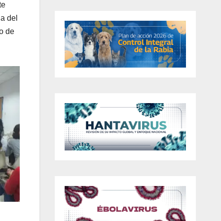
te
ia del
vo de