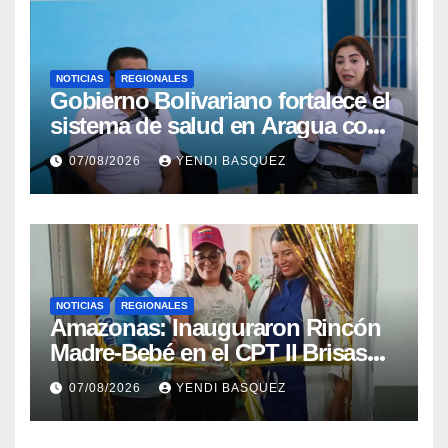
NOTICIAS
REGIONALES
Gobierno Bolivariano fortalece el
sistema de salud en Aragua con
la reinauguración del CDI La
07/08/2026
YENDI BASQUEZ
Mora
NOTICIAS
REGIONALES
​Amazonas: Inauguraron Rincón
Madre-Bebé en el CPT II Brisas
del Aeropuerto ​Inauguraron
07/08/2026
YENDI BASQUEZ
Rincón