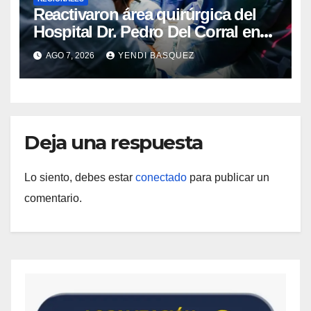
Reactivaron área quirúrgica del
Hospital Dr. Pedro Del Corral en
Guárico
AGO 7, 2026
YENDI BASQUEZ
Deja una respuesta
Lo siento, debes estar
conectado
para publicar un
comentario.