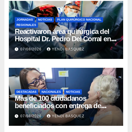
JORNADAS
NOTICIAS
PLAN QUIRÚRGICO NACIONAL
REGIONALES
Reactivaron área quirúrgica del
Hospital Dr. Pedro Del Corral en
Guárico
07/08/2026
YENDI BASQUEZ
DESTACADAS
NACIONALES
NOTICIAS
Más de 100 ciudadanos
beneficiados con entrega de
prótesis auditivas en el Centro de
07/08/2026
YENDI BASQUEZ
Rehabilitación J.J. Arvelo