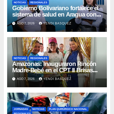
NOTICIAS
REGIONALES
Gobierno Bolivariano fortalece el
sistema de salud en Aragua con
la reinauguración del CDI La Mora
AGO 7, 2026
YENDI BASQUEZ
NOTICIAS
REGIONALES
​Amazonas: Inauguraron Rincón
Madre-Bebé en el CPT II Brisas
del Aeropuerto ​Inauguraron
AGO 7, 2026
YENDI BASQUEZ
Rincón
JORNADAS
NOTICIAS
PLAN QUIRÚRGICO NACIONAL
REGIONALES