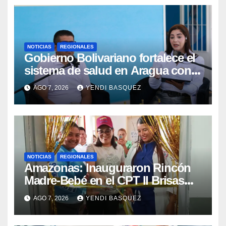
NOTICIAS
REGIONALES
Gobierno Bolivariano fortalece el
sistema de salud en Aragua con
la reinauguración del CDI La Mora
AGO 7, 2026
YENDI BASQUEZ
NOTICIAS
REGIONALES
​Amazonas: Inauguraron Rincón
Madre-Bebé en el CPT II Brisas
del Aeropuerto ​Inauguraron
AGO 7, 2026
YENDI BASQUEZ
Rincón