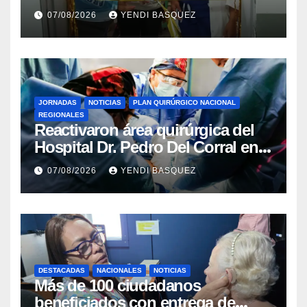
del Aeropuerto ​Inauguraron
07/08/2026
YENDI BASQUEZ
Rincón
JORNADAS
NOTICIAS
PLAN QUIRÚRGICO NACIONAL
REGIONALES
Reactivaron área quirúrgica del
Hospital Dr. Pedro Del Corral en
Guárico
07/08/2026
YENDI BASQUEZ
DESTACADAS
NACIONALES
NOTICIAS
Más de 100 ciudadanos
beneficiados con entrega de