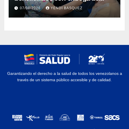
prótesis auditivas en el Centro de
07/08/2026
YENDI BASQUEZ
Rehabilitación J.J. Arvelo
Garantizando el derecho a la salud de todos los venezolanos a
través de un sistema público accesible y de calidad.