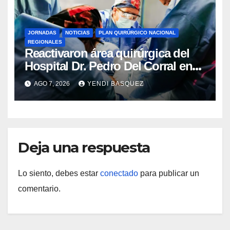
JORNADAS
NOTICIAS
PLAN QUIRÚRGICO NACIONAL
REGIONALES
Reactivaron área quirúrgica del
Hospital Dr. Pedro Del Corral en
Guárico
AGO 7, 2026
YENDI BASQUEZ
Deja una respuesta
Lo siento, debes estar
conectado
para publicar un
comentario.