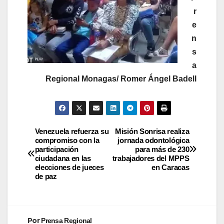
r
e
n
s
a
Regional Monagas/ Romer Ángel Badell
Venezuela refuerza su
Misión Sonrisa realiza
compromiso con la
jornada odontológica
participación
para más de 230
ciudadana en las
trabajadores del MPPS
elecciones de jueces
en Caracas
de paz
Por
Prensa Regional