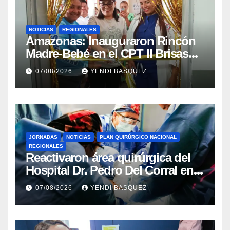
NOTICIAS
REGIONALES
​Amazonas: Inauguraron Rincón
Madre-Bebé en el CPT II Brisas
del Aeropuerto ​Inauguraron
07/08/2026
YENDI BASQUEZ
Rincón
JORNADAS
NOTICIAS
PLAN QUIRÚRGICO NACIONAL
REGIONALES
Reactivaron área quirúrgica del
Hospital Dr. Pedro Del Corral en
Guárico
07/08/2026
YENDI BASQUEZ