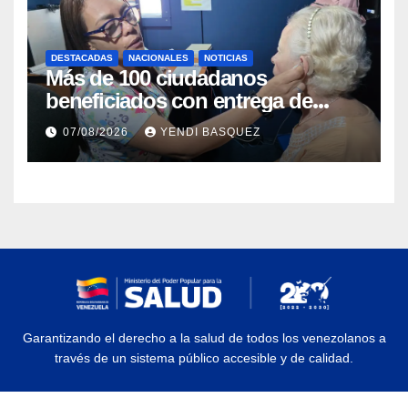
DESTACADAS
NACIONALES
NOTICIAS
Más de 100 ciudadanos
beneficiados con entrega de
prótesis auditivas en el Centro de
07/08/2026
YENDI BASQUEZ
Rehabilitación J.J. Arvelo
Garantizando el derecho a la salud de todos los venezolanos a
través de un sistema público accesible y de calidad.