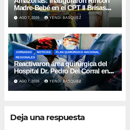
​Amazonas: Inauguraron Rincón
Madre-Bebé en el CPT II Brisas
del Aeropuerto ​Inauguraron
AGO 7, 2026
YENDI BASQUEZ
Rincón
JORNADAS
NOTICIAS
PLAN QUIRÚRGICO NACIONAL
REGIONALES
Reactivaron área quirúrgica del
Hospital Dr. Pedro Del Corral en
Guárico
AGO 7, 2026
YENDI BASQUEZ
Deja una respuesta