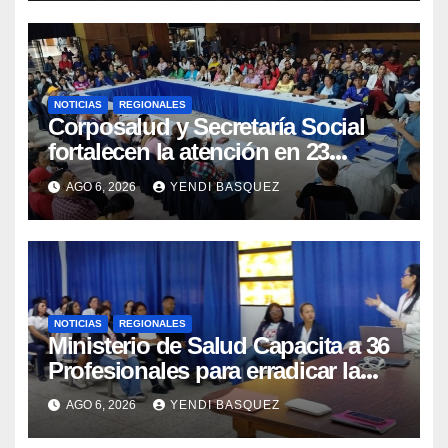
NOTICIAS
REGIONALES
Corposalud y Secretaría Social
fortalecen la atención en 23
municipios
AGO 6, 2026
YENDI BASQUEZ
NOTICIAS
REGIONALES
Ministerio de Salud Capacita a 36
Profesionales para erradicar la
Tuberculosis en Yaracuy
AGO 6, 2026
YENDI BASQUEZ