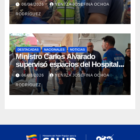
rehabilitación del Hospitalito de
06/08/2026
YENTZA JOSEFINA OCHOA
Catia la Mar
RODRÍGUEZ
DESTACADAS
NACIONALES
NOTICIAS
Ministro Carlos Alvarado
supervisó espacios del Hospital
Dermatológico Dr. Martín Vegas
06/08/2026
YENTZA JOSEFINA OCHOA
en La Guaira
RODRÍGUEZ