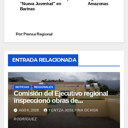
“Nueva Juventud” en
Amazonas
Barinas
Por
Prensa Regional
ENTRADA RELACIONADA
NOTICIAS
REGIONALES
Comisión del Ejecutivo regional
inspeccionó obras de
recuperación en la Maternidad
AGO 6, 2026
YENTZA JOSEFINA OCHOA
Integral Aragua
RODRÍGUEZ