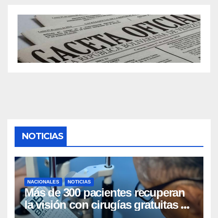
NOTICIAS
NACIONALES
NOTICIAS
Más de 300 pacientes recuperan
la visión con cirugías gratuitas de
cataratas en Zulia