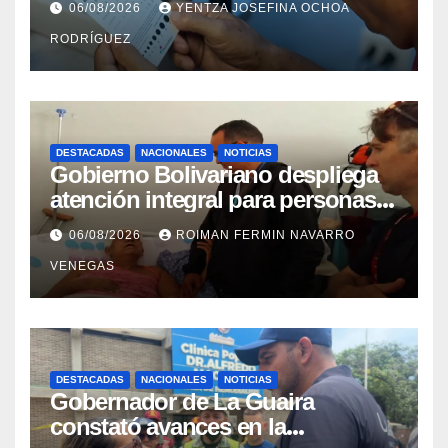
06/08/2026
YENTZA JOSEFINA OCHOA
RODRÍGUEZ
DESTACADAS
NACIONALES
NOTICIAS
Gobierno Bolivariano despliega
atención integral para personas
con discapacidad en
06/08/2026
ROIMAN FERMIN NAVARRO
campamentos de La Guaira
VENEGAS
DESTACADAS
NACIONALES
NOTICIAS
Gobernador de La Guaira
constató avances en la