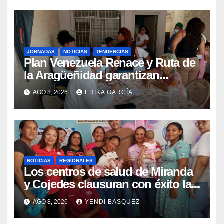
JORNADAS
NOTICIAS
TENDENCIAS
Plan Venezuela Renace y Ruta de
la Aragüeñidad garantizan
atención médica integral en
AGO 8, 2026
ERIKA GARCÍA
Aragua
NOTICIAS
REGIONALES
Los centros de salud de Miranda
y Cojedes clausuran con éxito la
Semana Mundial de la Lactancia
AGO 8, 2026
YENDI BASQUEZ
Materna