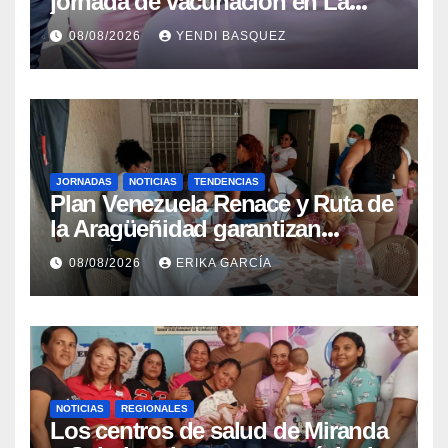
jornada de vacunación en La
Guaira para garantizar protección
08/08/2026
YENDI BASQUEZ
epidemiológica
JORNADAS
NOTICIAS
TENDENCIAS
Plan Venezuela Renace y Ruta de
la Aragüeñidad garantizan
atención médica integral en
08/08/2026
ERIKA GARCÍA
Aragua
NOTICIAS
REGIONALES
Los centros de salud de Miranda