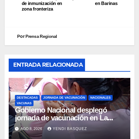
de inmunización en
en Barinas
zona fronteriza
Por
Prensa Regional
ENTRADA RELACIONADA
DESTACADAS
JORNADA DE VACUNACIÓN
NACIONALES
VACUNAS
Gobierno Nacional desplegó
jornada de vacunación en La
Guaira para garantizar protección
AGO 8, 2026
YENDI BASQUEZ
epidemiológica