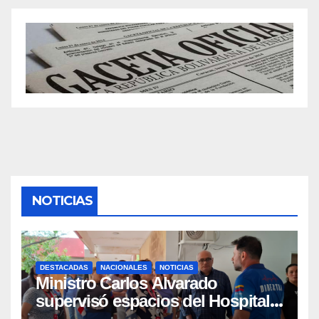
NOTICIAS
DESTACADAS
NACIONALES
NOTICIAS
Ministro Carlos Alvarado
supervisó espacios del Hospital
Dermatológico Dr. Martín Vegas