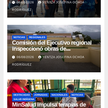
06/08/2026
YENTZA JOSEFINA OCHOA
en La Guaira
RODRÍGUEZ
NOTICIAS
REGIONALES
Comisión del Ejecutivo regional
inspeccionó obras de
recuperación en la Maternidad
06/08/2026
YENTZA JOSEFINA OCHOA
Integral Aragua
RODRÍGUEZ
DESTACADAS
JORNADAS
NACIONALES
NOTICIAS
SALUD INDÍGENA
MinSalud impulsa terapias de