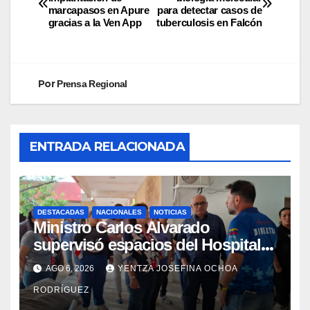
marcapasos en Apure
para detectar casos de
gracias a la Ven App
tuberculosis en Falcón
Por
Prensa Regional
ENTRADA RELACIONADA
DESTACADAS
NACIONALES
NOTICIAS
Ministro Carlos Alvarado
supervisó espacios del Hospital
Dermatológico Dr. Martín Vegas
AGO 6, 2026
YENTZA JOSEFINA OCHOA
en La Guaira
RODRÍGUEZ