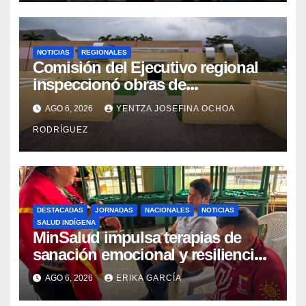
NOTICIAS
REGIONALES
Comisión del Ejecutivo regional
inspeccionó obras de
recuperación en la Maternidad
AGO 6, 2026
YENTZA JOSEFINA OCHOA
Integral Aragua
RODRÍGUEZ
DESTACADAS
JORNADAS
NACIONALES
NOTICIAS
SALUD INDÍGENA
MinSalud impulsa terapias de
sanación emocional y resiliencia
post-sismo junto a comunidades
AGO 6, 2026
ERIKA GARCÍA
indígenas en Caracas