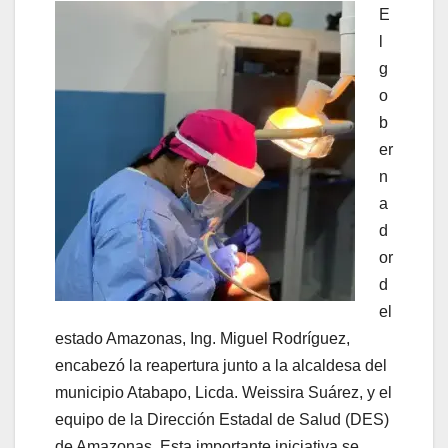
E
l
g
o
b
er
n
a
d
or
d
el
estado Amazonas, Ing. Miguel Rodríguez,
encabezó la reapertura junto a la alcaldesa del
municipio Atabapo, Licda. Weissira Suárez, y el
equipo de la Dirección Estadal de Salud (DES)
de Amazonas. Esta importante iniciativa se