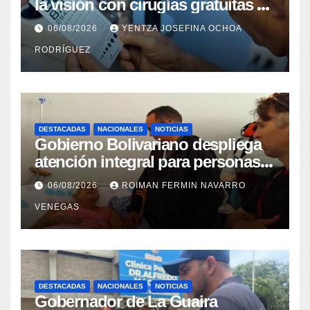
la visión con cirugías gratuitas de
cataratas en Zulia
06/08/2026
YENTZA JOSEFINA OCHOA
RODRÍGUEZ
DESTACADAS
NACIONALES
NOTICIAS
Gobierno Bolivariano despliega
atención integral para personas
con discapacidad en
06/08/2026
ROIMAN FERMIN NAVARRO
campamentos de La Guaira
VENEGAS
DESTACADAS
NACIONALES
NOTICIAS
Gobernador de La Guaira