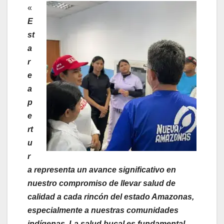
«
E
st
a
r
e
a
p
e
rt
u
r
a representa un avance significativo en
nuestro compromiso de llevar salud de
calidad a cada rincón del estado Amazonas,
especialmente a nuestras comunidades
indígenas. La salud bucal es fundamental