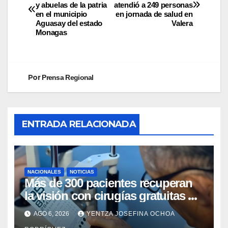
y abuelas de la patria
atendió a 249 personas
en el municipio
en jornada de salud en
Aguasay del estado
Valera
Monagas
Por
Prensa Regional
ENTRADA RELACIONADA
NACIONALES
NOTICIAS
Más de 300 pacientes recuperan
la visión con cirugías gratuitas de
cataratas en Zulia
AGO 6, 2026
YENTZA JOSEFINA OCHOA