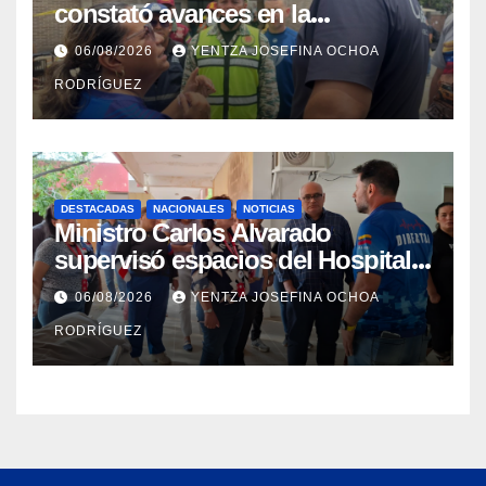
constató avances en la
rehabilitación del Hospitalito de
06/08/2026
YENTZA JOSEFINA OCHOA
Catia la Mar
RODRÍGUEZ
DESTACADAS
NACIONALES
NOTICIAS
Ministro Carlos Alvarado
supervisó espacios del Hospital
Dermatológico Dr. Martín Vegas
06/08/2026
YENTZA JOSEFINA OCHOA
en La Guaira
RODRÍGUEZ