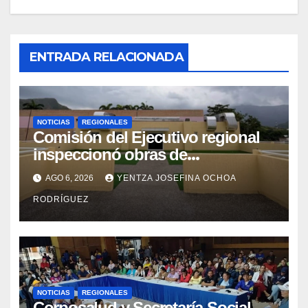
ENTRADA RELACIONADA
NOTICIAS
REGIONALES
Comisión del Ejecutivo regional
inspeccionó obras de
recuperación en la Maternidad
AGO 6, 2026
YENTZA JOSEFINA OCHOA
Integral Aragua
RODRÍGUEZ
NOTICIAS
REGIONALES
Corposalud y Secretaría Social