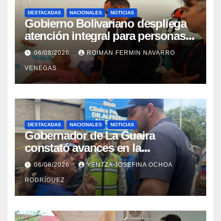
DESTACADAS
NACIONALES
NOTICIAS
Gobierno Bolivariano despliega
atención integral para personas
con discapacidad en
06/08/2026
ROIMAN FERMIN NAVARRO
campamentos de La Guaira
VENEGAS
DESTACADAS
NACIONALES
NOTICIAS
Gobernador de La Guaira
constató avances en la
rehabilitación del Hospitalito de
06/08/2026
YENTZA JOSEFINA OCHOA
Catia la Mar
RODRÍGUEZ