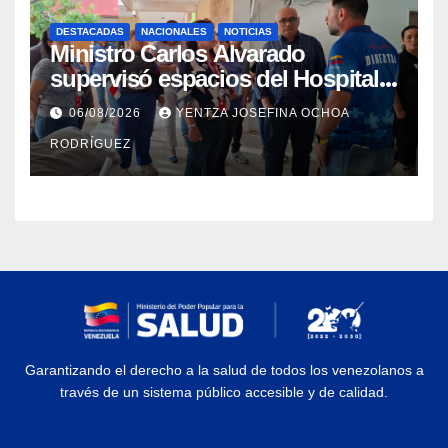
DESTACADAS
NACIONALES
NOTICIAS
Ministro Carlos Alvarado
supervisó espacios del Hospital
Dermatológico Dr. Martín Vegas
06/08/2026
YENTZA JOSEFINA OCHOA
en La Guaira
RODRÍGUEZ
Garantizando el derecho a la salud de todos los venezolanos a
través de un sistema público accesible y de calidad.