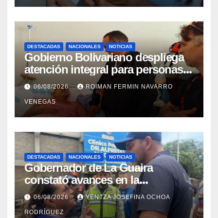
DESTACADAS
NACIONALES
NOTICIAS
Gobierno Bolivariano despliega
atención integral para personas
con discapacidad en
06/08/2026
ROIMAN FERMIN NAVARRO
campamentos de La Guaira
VENEGAS
DESTACADAS
NACIONALES
NOTICIAS
Gobernador de La Guaira
constató avances en la
rehabilitación del Hospitalito de
06/08/2026
YENTZA JOSEFINA OCHOA
Catia la Mar
RODRÍGUEZ