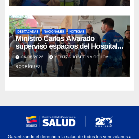
DESTACADAS
NACIONALES
NOTICIAS
Ministro Carlos Alvarado
supervisó espacios del Hospital
Dermatológico Dr. Martín Vegas
06/08/2026
YENTZA JOSEFINA OCHOA
en La Guaira
RODRÍGUEZ
Garantizando el derecho a la salud de todos los venezolanos a