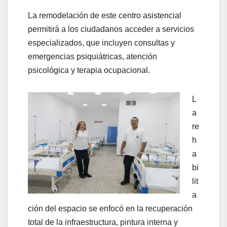
La remodelación de este centro asistencial
permitirá a los ciudadanos acceder a servicios
especializados, que incluyen consultas y
emergencias psiquiátricas, atención
psicológica y terapia ocupacional.
L
a
re
h
a
bi
lit
a
ción del espacio se enfocó en la recuperación
total de la infraestructura, pintura interna y