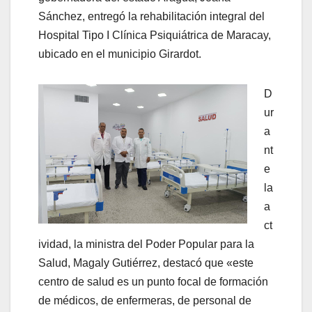
Sánchez, entregó la rehabilitación integral del
Hospital Tipo I Clínica Psiquiátrica de Maracay,
ubicado en el municipio Girardot.
D
ur
a
nt
e
la
a
ct
ividad, la ministra del Poder Popular para la
Salud, Magaly Gutiérrez, destacó que «este
centro de salud es un punto focal de formación
de médicos, de enfermeras, de personal de