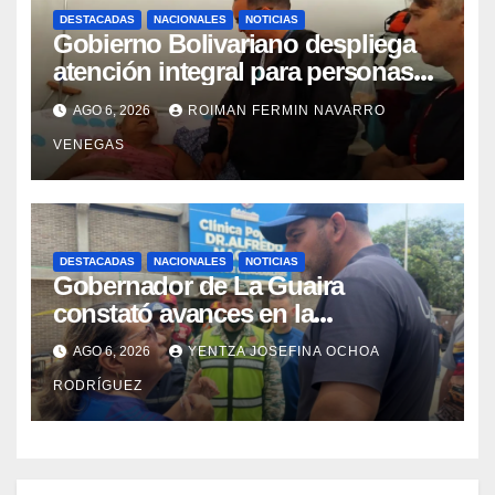
DESTACADAS
NACIONALES
NOTICIAS
Gobierno Bolivariano despliega
atención integral para personas
con discapacidad en
AGO 6, 2026
ROIMAN FERMIN NAVARRO
campamentos de La Guaira
VENEGAS
DESTACADAS
NACIONALES
NOTICIAS
Gobernador de La Guaira
constató avances en la
rehabilitación del Hospitalito de
AGO 6, 2026
YENTZA JOSEFINA OCHOA
Catia la Mar
RODRÍGUEZ