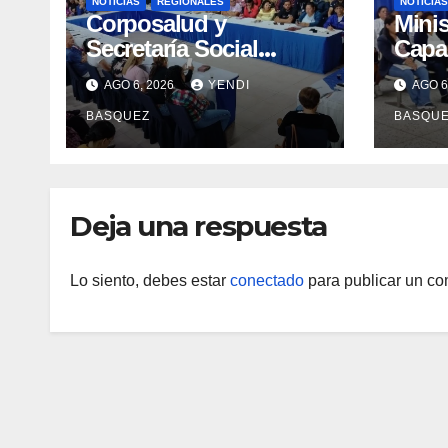
NOTICIAS
REGIONALES
NOTICIAS
Corposalud y
Minis
Secretaría Social
Capac
fortalecen la atención
Profe
AGO 6, 2026
YENDI
AGO 6
en 23 municipios
errad
BASQUEZ
BASQU
Tube
Yara
Deja una respuesta
Lo siento, debes estar
conectado
para publicar un co