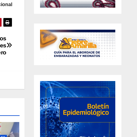
ional
dos
mes
ero