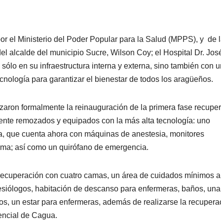
r el Ministerio del Poder Popular para la Salud (MPPS), y de 
el alcalde del municipio Sucre, Wilson Coy; el Hospital Dr. Jos
sólo en su infraestructura interna y externa, sino también con u
cnología para garantizar el bienestar de todos los aragüeños.
izaron formalmente la reinauguración de la primera fase recupe
lmente remozados y equipados con la más alta tecnología: uno
gía, que cuenta ahora con máquinas de anestesia, monitores
rama; así como un quirófano de emergencia.
 recuperación con cuatro camas, un área de cuidados mínimos a
esiólogos, habitación de descanso para enfermeras, baños, una
cos, un estar para enfermeras, además de realizarse la recupera
tencial de Cagua.