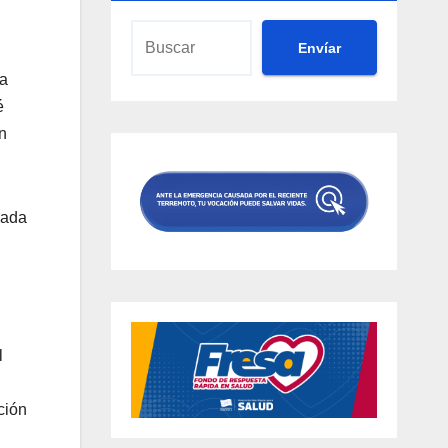
Envíar
la
é
n
rada
l
ción