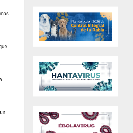
amas
 que
a
,
 un