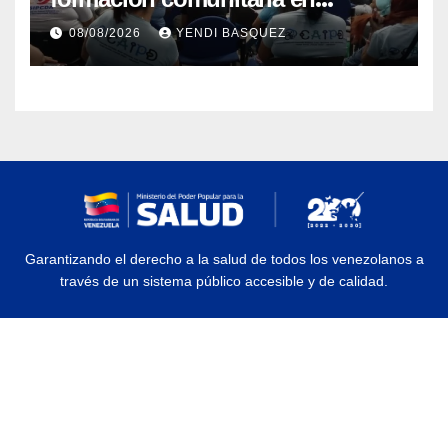
atención a personas con
08/08/2026
YENDI BASQUEZ
discapacidad
Garantizando el derecho a la salud de todos los venezolanos a
través de un sistema público accesible y de calidad.