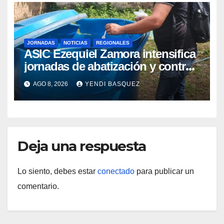
JORNADAS
NOTICIAS
REGIONALES
ASIC Ezequiel Zamora intensifica
jornadas de abatización y control
de vectores en comunidades del
AGO 8, 2026
YENDI BASQUEZ
Guárico
Deja una respuesta
Lo siento, debes estar
conectado
para publicar un
comentario.