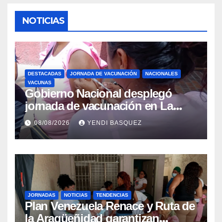
NOTICIAS
DESTACADAS
JORNADA DE VACUNACIÓN
NACIONALES
VACUNAS
Gobierno Nacional desplegó
jornada de vacunación en La
Guaira para garantizar protección
08/08/2026
YENDI BASQUEZ
epidemiológica
JORNADAS
NOTICIAS
TENDENCIAS
Plan Venezuela Renace y Ruta de
la Aragüeñidad garantizan